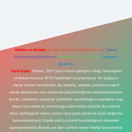
ş
Reklam ve İletişim:
E-mail:
backlinkpaneli@gmail.com
Teams:
forumhizmeti@gmail.com
Whatsapp: 0262 606 0 726
Telegram:
@karabul
Yasal Uyarı:
Sitemiz, 5651 Sayılı Kanun gereğince Bilgi Teknolojileri
ve İletişim Kurumu (BTK) tarafından onaylanmış bir Yer Sağlayıcı
olarak hizmet vermektedir. Bu nedenle, sitedeki içerikleri proaktif
olarak denetleme veya araştırma yükümlülüğümüz bulunmamaktadır.
Ancak, üyelerimiz yazdıkları içeriklerin sorumluluğunu taşımakta olup,
siteye üye olarak bu sorumluluğu kabul etmiş sayılırlar. Bu internet
sitesi, herhangi bir marka, kurum veya şahıs şirketi ile hiçbir bağlantısı
bulunmamaktadır. Sitede yalnızca kendi hazırladığımız makaleler
paylaşılmaktadır. Burada yer alan içerikler haber niteliği taşımamakta