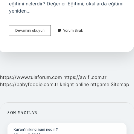
eğitimi nelerdir? Değerler Eğitimi, okullarda eğitimi
yeniden…
Değer
Devamını okuyun
Yorum Bırak
Eğitimi
Yaklaşımları
Nelerdir
https://www.tulaforum.com
https://awifi.com.tr
https://babyfoodie.com.tr
knight online
nttgame
Sitemap
SIDEBAR
SON YAZILAR
Kur’an’ın ikinci ismi nedir ?