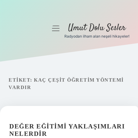
Umut Dolu Sesler
menüyü
aç
Radyodan ilham alan neşeli hikayeler!
Anasayfa
Gizlilik Politikası
Yasal Uyarı
ETIKET:
KAÇ ÇEŞIT ÖĞRETIM YÖNTEMI
VARDIR
Hakkımızda
DEĞER EĞITIMI YAKLAŞIMLARI
NELERDIR