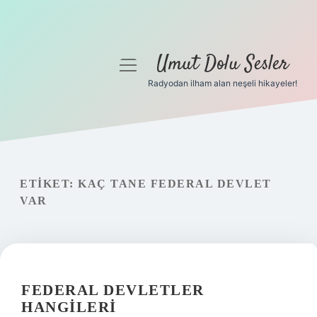
Umut Dolu Sesler
menüyü
aç
Radyodan ilham alan neşeli hikayeler!
Anasayfa
Gizlilik Politikası
Yasal Uyarı
ETIKET:
KAÇ TANE FEDERAL DEVLET
VAR
Hakkımızda
FEDERAL DEVLETLER
HANGILERI