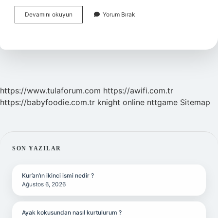
Federal
Devamını okuyun
Yorum Bırak
Devletler
Hangileri
https://www.tulaforum.com
https://awifi.com.tr
https://babyfoodie.com.tr
knight online
nttgame
Sitemap
SIDEBAR
SON YAZILAR
Kur’an’ın ikinci ismi nedir ?
Ağustos 6, 2026
Ayak kokusundan nasıl kurtulurum ?