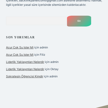
içerikleri,
backlinkpanelicomtr@gmail.com
adresine bildirmeniz halinde,
ilgili içerikler yasal süre içerisinde sitemizden kaldırılacaktır.
Arama
SON YORUMLAR
Acur Cok Su Ister Mi
için
admin
Acur Cok Su Ister Mi
için
Filiz
Liderlik Yaklaşımları Nelerdir
için
admin
Liderlik Yaklaşımları Nelerdir
için
Oktay
Sokratesin Öğrencisi Kimdir
için
admin
iş