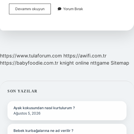
Kahve
Devamını okuyun
Yorum Bırak
Falı
Bakmak
Şirk
Midir
https://www.tulaforum.com
https://awifi.com.tr
https://babyfoodie.com.tr
knight online
nttgame
Sitemap
SIDEBAR
SON YAZILAR
Ayak kokusundan nasıl kurtulurum ?
Ağustos 5, 2026
Bebek kurbağalarına ne ad verilir ?