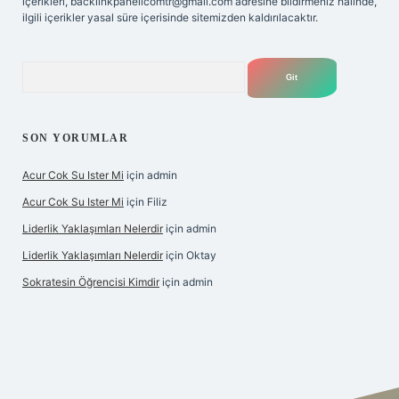
içerikleri,
backlinkpanelicomtr@gmail.com
adresine bildirmeniz halinde,
ilgili içerikler yasal süre içerisinde sitemizden kaldırılacaktır.
Arama
SON YORUMLAR
Acur Cok Su Ister Mi
için
admin
Acur Cok Su Ister Mi
için
Filiz
Liderlik Yaklaşımları Nelerdir
için
admin
Liderlik Yaklaşımları Nelerdir
için
Oktay
Sokratesin Öğrencisi Kimdir
için
admin
iş