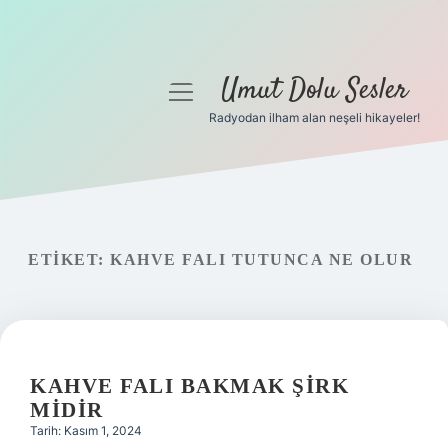
Umut Dolu Sesler
menüyü
aç
Radyodan ilham alan neşeli hikayeler!
Anasayfa
Gizlilik Politikası
Yasal Uyarı
ETIKET:
KAHVE FALI TUTUNCA NE OLUR
Hakkımızda
KAHVE FALI BAKMAK ŞIRK
MIDIR
Tarih: Kasım 1, 2024