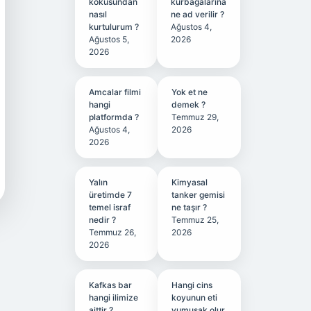
kokusundan
kurbağalarına
nasıl
ne ad verilir ?
kurtulurum ?
Ağustos 4,
Ağustos 5,
2026
2026
Amcalar filmi
Yok et ne
hangi
demek ?
platformda ?
Temmuz 29,
Ağustos 4,
2026
2026
Yalın
Kimyasal
üretimde 7
tanker gemisi
temel israf
ne taşır ?
nedir ?
Temmuz 25,
Temmuz 26,
2026
2026
Kafkas bar
Hangi cins
hangi ilimize
koyunun eti
aittir ?
yumuşak olur