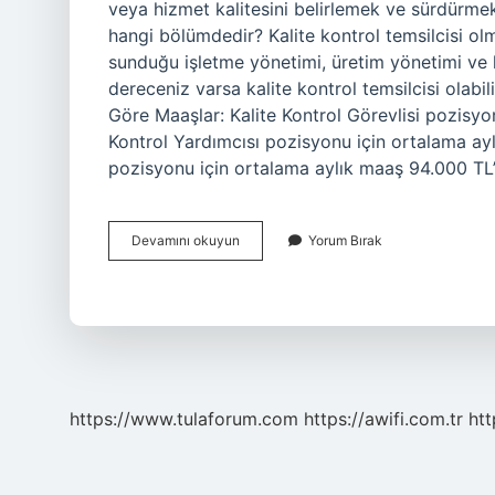
veya hizmet kalitesini belirlemek ve sürdürme
hangi bölümdedir? Kalite kontrol temsilcisi olm
sunduğu işletme yönetimi, üretim yönetimi ve k
dereceniz varsa kalite kontrol temsilcisi olabil
Göre Maaşlar: Kalite Kontrol Görevlisi pozisyo
Kontrol Yardımcısı pozisyonu için ortalama ayl
pozisyonu için ortalama aylık maaş 94.000 TL’d
Kalite
Devamını okuyun
Yorum Bırak
Kontrolü
Kim
Yapar
https://www.tulaforum.com
https://awifi.com.tr
htt