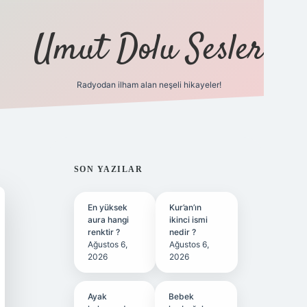
Umut Dolu Sesler
Radyodan ilham alan neşeli hikayeler!
ilbet giriş
SIDEBAR
SON YAZILAR
En yüksek
Kur’an’ın
aura hangi
ikinci ismi
renktir ?
nedir ?
Ağustos 6,
Ağustos 6,
2026
2026
Ayak
Bebek