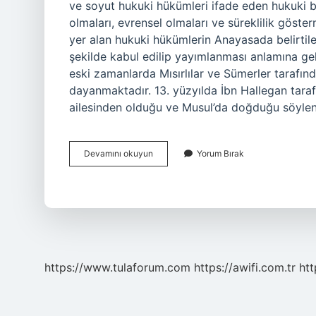
ve soyut hukuki hükümleri ifade eden hukuki bir
olmaları, evrensel olmaları ve süreklilik gösterm
yer alan hukuki hükümlerin Anayasada belirtile
şekilde kabul edilip yayımlanması anlamına gel
eski zamanlarda Mısırlılar ve Sümerler tarafında
dayanmaktadır. 13. yüzyılda İbn Hallegan taraf
ailesinden olduğu ve Musul’da doğduğu söyle
Kanun
Devamını okuyun
Yorum Bırak
Nedir
Kisa
Bilgi
https://www.tulaforum.com
https://awifi.com.tr
htt