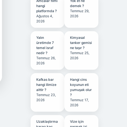
Amcalar filmi
Yok et ne
hangi
demek ?
platformda ?
Temmuz 29,
Ağustos 4,
2026
2026
Yalın
Kimyasal
üretimde 7
tanker gemisi
temel israf
ne taşır ?
nedir ?
Temmuz 25,
Temmuz 26,
2026
2026
Kafkas bar
Hangi cins
hangi ilimize
koyunun eti
aittir ?
yumuşak olur
Temmuz 23,
?
2026
Temmuz 17,
2026
Uzaklaştırma
Vize için
kararı kaç
parmak izi