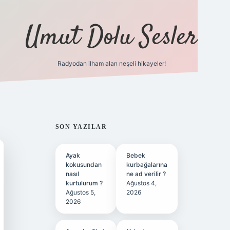
Umut Dolu Sesler
Radyodan ilham alan neşeli hikayeler!
ilbet giriş
SIDEBAR
SON YAZILAR
Ayak
Bebek
kokusundan
kurbağalarına
nasıl
ne ad verilir ?
kurtulurum ?
Ağustos 4,
Ağustos 5,
2026
2026