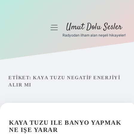
Umut Dolu Sesler
menüyü
aç
Radyodan ilham alan neşeli hikayeler!
Anasayfa
Gizlilik Politikası
Yasal Uyarı
ETIKET:
KAYA TUZU NEGATIF ENERJIYI
ALIR MI
Hakkımızda
KAYA TUZU ILE BANYO YAPMAK
NE IŞE YARAR