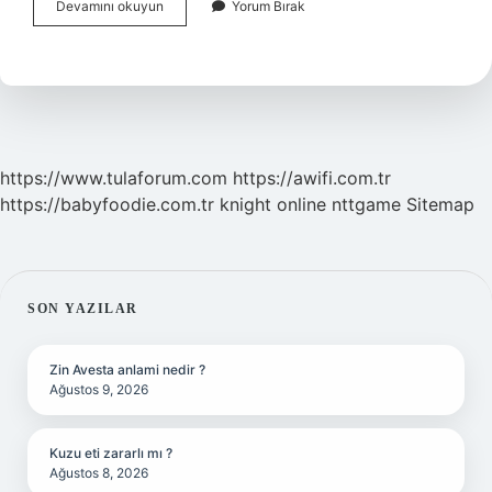
Kaya
Devamını okuyun
Yorum Bırak
Tuzu
Ile
Banyo
Yapmak
Ne
Işe
Yarar
https://www.tulaforum.com
https://awifi.com.tr
https://babyfoodie.com.tr
knight online
nttgame
Sitemap
SIDEBAR
SON YAZILAR
Zin Avesta anlami nedir ?
Ağustos 9, 2026
Kuzu eti zararlı mı ?
Ağustos 8, 2026