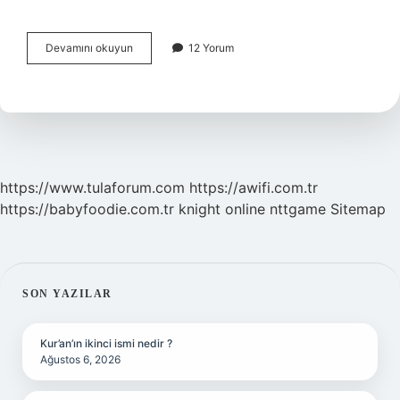
Kendini
Devamını okuyun
12 Yorum
Üstün
Görme
Nedir
https://www.tulaforum.com
https://awifi.com.tr
https://babyfoodie.com.tr
knight online
nttgame
Sitemap
SIDEBAR
SON YAZILAR
Kur’an’ın ikinci ismi nedir ?
Ağustos 6, 2026