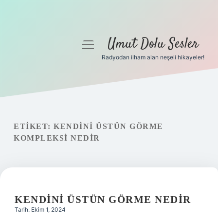
Umut Dolu Sesler
menüyü
aç
Radyodan ilham alan neşeli hikayeler!
Anasayfa
Gizlilik Politikası
Yasal Uyarı
ETIKET:
KENDINI ÜSTÜN GÖRME
KOMPLEKSI NEDIR
Hakkımızda
KENDINI ÜSTÜN GÖRME NEDIR
Tarih: Ekim 1, 2024