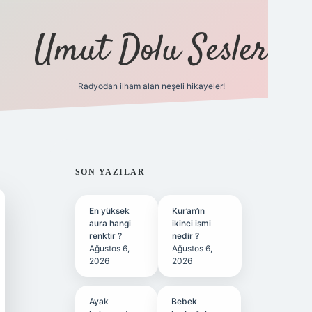
Umut Dolu Sesler
Radyodan ilham alan neşeli hikayeler!
ilbet giriş
SIDEBAR
SON YAZILAR
En yüksek
Kur’an’ın
aura hangi
ikinci ismi
renktir ?
nedir ?
Ağustos 6,
Ağustos 6,
2026
2026
Ayak
Bebek