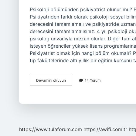
Psikoloji bölümünden psikiyatrist olunur mu? Ps
Psikiyatriden farklı olarak psikoloji sosyal bili
derecesini tamamlamalı ve psikiyatride uzmanla
derecesini tamamlamalısınız. 4 yıl psikoloji ok
psikolog unvanıyla mezun olurlar. Diğer tüm al
isteyen öğrenciler yüksek lisans programlarına
Psikiyatrist olmak için hangi bölüm okumalı? Psi
tıp fakültelerinde altı yıllık bir eğitim kursu
Psikoloji
Devamını okuyun
14 Yorum
Okuduktan
Sonra
Psikiyatri
Olunur
Mu
https://www.tulaforum.com
https://awifi.com.tr
htt