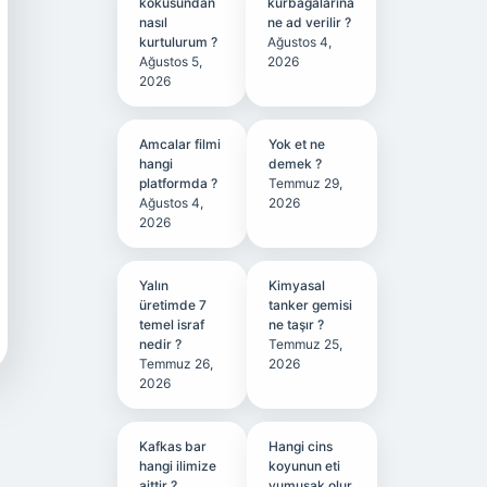
kokusundan
kurbağalarına
nasıl
ne ad verilir ?
kurtulurum ?
Ağustos 4,
Ağustos 5,
2026
2026
Amcalar filmi
Yok et ne
hangi
demek ?
platformda ?
Temmuz 29,
Ağustos 4,
2026
2026
Yalın
Kimyasal
üretimde 7
tanker gemisi
temel israf
ne taşır ?
nedir ?
Temmuz 25,
Temmuz 26,
2026
2026
Kafkas bar
Hangi cins
hangi ilimize
koyunun eti
aittir ?
yumuşak olur