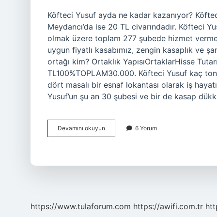
Köfteci Yusuf ayda ne kadar kazanıyor? Köfteci
Meydancı’da ise 20 TL civarındadır. Köfteci Yu
olmak üzere toplam 277 şubede hizmet vermekt
uygun fiyatlı kasabımız, zengin kasaplık ve şar
ortağı kim? Ortaklık YapısıOrtaklarHisse Tu
TL100%TOPLAM30.000. Köfteci Yusuf kaç ton et 
dört masalı bir esnaf lokantası olarak iş hayat
Yusuf’un şu an 30 şubesi ve bir de kasap dük
Köfteci
Devamını okuyun
6 Yorum
Yusufun
Yıllık
Cirosu
Ne
Kadar
https://www.tulaforum.com
https://awifi.com.tr
htt