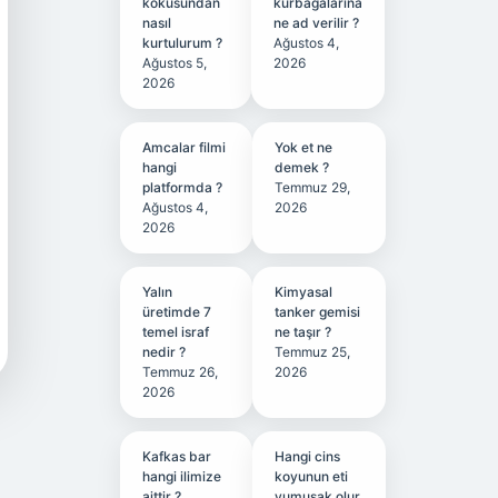
kokusundan
kurbağalarına
nasıl
ne ad verilir ?
kurtulurum ?
Ağustos 4,
Ağustos 5,
2026
2026
Amcalar filmi
Yok et ne
hangi
demek ?
platformda ?
Temmuz 29,
Ağustos 4,
2026
2026
Yalın
Kimyasal
üretimde 7
tanker gemisi
temel israf
ne taşır ?
nedir ?
Temmuz 25,
Temmuz 26,
2026
2026
Kafkas bar
Hangi cins
hangi ilimize
koyunun eti
aittir ?
yumuşak olur