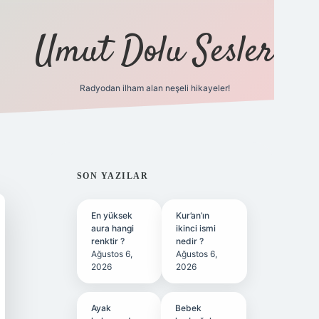
Umut Dolu Sesler
Radyodan ilham alan neşeli hikayeler!
ilbet giriş
SIDEBAR
SON YAZILAR
En yüksek
Kur’an’ın
aura hangi
ikinci ismi
renktir ?
nedir ?
Ağustos 6,
Ağustos 6,
2026
2026
Ayak
Bebek