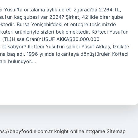
 Yusuf’ta ortalama aylık ücret Izgaracı’da 2.264 TL,
suf’un kaç şubesi var 2024? Şirket, 42 ilde birer şube
edir. Bursa Yenişehir’deki et entegre tesisimizde
küteri ürünleriyle sizleri beklemektedir. Köfteci Yusuf’un
tarı (TL)Hisse OranıYUSUF AKKAŞ30.000.000
satıyor? Köfteci Yusuf’un sahibi Yusuf Akkaş, İznik’te
ına başladı. 1996 yılında lokantaya dönüştürülen Köfteci
kanı bulunuyor.…
ps://babyfoodie.com.tr
knight online
nttgame
Sitemap