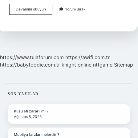
Büyükelçi
Devamını okuyun
Yorum Bırak
Olmak
Için
Kaç
Dil
https://www.tulaforum.com
https://awifi.com.tr
https://babyfoodie.com.tr
knight online
nttgame
Sitemap
SIDEBAR
SON YAZILAR
Kuzu eti zararlı mı ?
Ağustos 8, 2026
Mobilya tarzları nelerdir ?