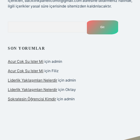
içerikleri,
backlinkpanelicomtr@gmail.com
adresine bildirmeniz halinde,
ilgili içerikler yasal süre içerisinde sitemizden kaldırılacaktır.
Arama
SON YORUMLAR
Acur Cok Su Ister Mi
için
admin
Acur Cok Su Ister Mi
için
Filiz
Liderlik Yaklaşımları Nelerdir
için
admin
Liderlik Yaklaşımları Nelerdir
için
Oktay
Sokratesin Öğrencisi Kimdir
için
admin
ş