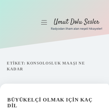
Umut Dolu Sesler
menüyü
aç
Radyodan ilham alan neşeli hikayeler!
Anasayfa
Gizlilik Politikası
Yasal Uyarı
ETIKET:
KONSOLOSLUK MAAŞI NE
KADAR
Hakkımızda
BÜYÜKELÇI OLMAK IÇIN KAÇ
DIL