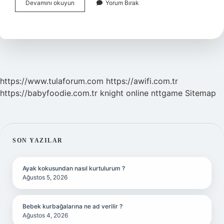
Kuzey
Devamını okuyun
Yorum Bırak
Kutbu
Da
Ne
Görürsün
https://www.tulaforum.com
https://awifi.com.tr
https://babyfoodie.com.tr
knight online
nttgame
Sitemap
SIDEBAR
SON YAZILAR
Ayak kokusundan nasıl kurtulurum ?
Ağustos 5, 2026
Bebek kurbağalarına ne ad verilir ?
Ağustos 4, 2026