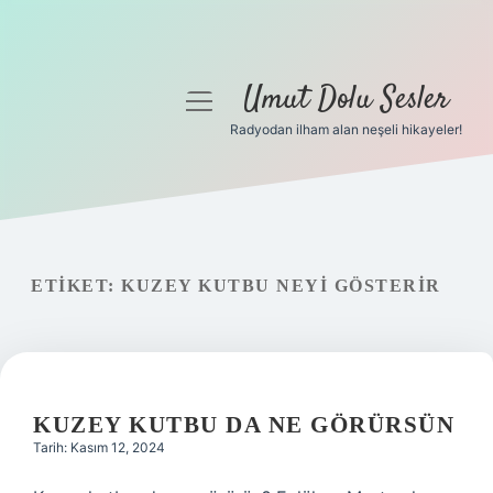
Umut Dolu Sesler
menüyü
aç
Radyodan ilham alan neşeli hikayeler!
Anasayfa
Gizlilik Politikası
Yasal Uyarı
ETIKET:
KUZEY KUTBU NEYI GÖSTERIR
Hakkımızda
KUZEY KUTBU DA NE GÖRÜRSÜN
Tarih: Kasım 12, 2024