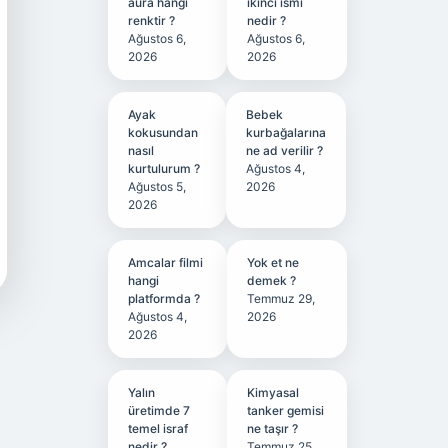
aura hangi
ikinci ismi
renktir ?
nedir ?
Ağustos 6,
Ağustos 6,
2026
2026
Ayak
Bebek
kokusundan
kurbağalarına
nasıl
ne ad verilir ?
kurtulurum ?
Ağustos 4,
Ağustos 5,
2026
2026
Amcalar filmi
Yok et ne
hangi
demek ?
platformda ?
Temmuz 29,
Ağustos 4,
2026
2026
Yalın
Kimyasal
üretimde 7
tanker gemisi
temel israf
ne taşır ?
nedir ?
Temmuz 25,