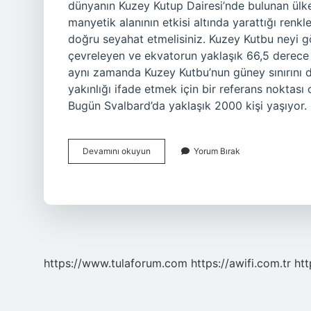
dünyanın Kuzey Kutup Dairesi’nde bulunan ülkel
manyetik alanının etkisi altında yarattığı renkle
doğru seyahat etmelisiniz. Kuzey Kutbu neyi g
çevreleyen ve ekvatorun yaklaşık 66,5 derece k
aynı zamanda Kuzey Kutbu’nun güney sınırını da
yakınlığı ifade etmek için bir referans noktası
Bugün Svalbard’da yaklaşık 2000 kişi yaşıyor. 
Kuzey
Devamını okuyun
Yorum Bırak
Kutbu
Da
Ne
Görürsün
https://www.tulaforum.com
https://awifi.com.tr
htt