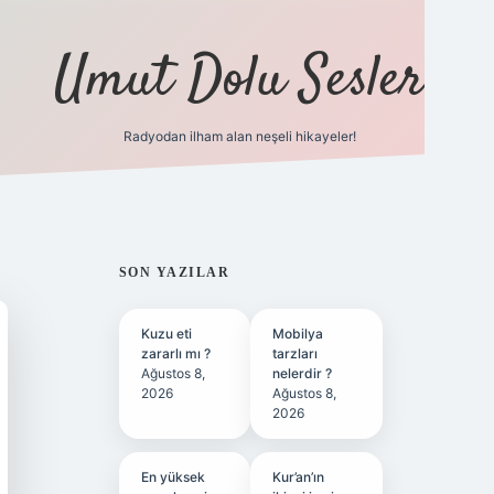
Umut Dolu Sesler
Radyodan ilham alan neşeli hikayeler!
ilbet giriş
SIDEBAR
SON YAZILAR
Kuzu eti
Mobilya
zararlı mı ?
tarzları
Ağustos 8,
nelerdir ?
2026
Ağustos 8,
2026
En yüksek
Kur’an’ın