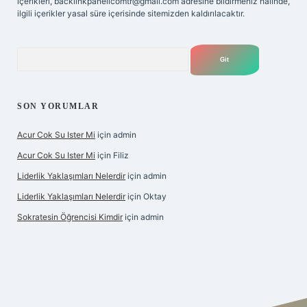
içerikleri,
backlinkpanelicomtr@gmail.com
adresine bildirmeniz halinde,
ilgili içerikler yasal süre içerisinde sitemizden kaldırılacaktır.
Arama
SON YORUMLAR
Acur Cok Su Ister Mi
için
admin
Acur Cok Su Ister Mi
için
Filiz
Liderlik Yaklaşımları Nelerdir
için
admin
Liderlik Yaklaşımları Nelerdir
için
Oktay
Sokratesin Öğrencisi Kimdir
için
admin
iş