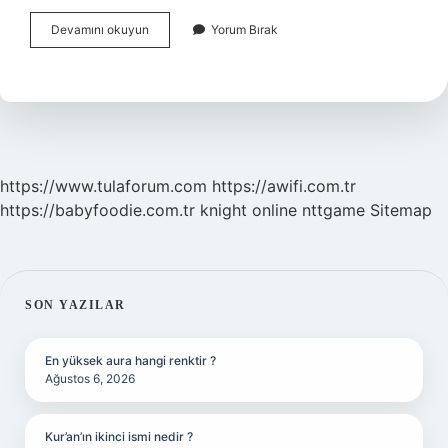
Kuzey
Devamını okuyun
Yorum Bırak
Kutbu
Da
Ne
Görürsün
https://www.tulaforum.com
https://awifi.com.tr
https://babyfoodie.com.tr
knight online
nttgame
Sitemap
SIDEBAR
SON YAZILAR
En yüksek aura hangi renktir ?
Ağustos 6, 2026
Kur’an’ın ikinci ismi nedir ?