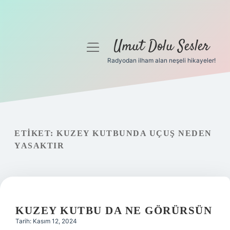
Umut Dolu Sesler
menüyü
aç
Radyodan ilham alan neşeli hikayeler!
Anasayfa
Gizlilik Politikası
Yasal Uyarı
ETIKET:
KUZEY KUTBUNDA UÇUŞ NEDEN
YASAKTIR
Hakkımızda
KUZEY KUTBU DA NE GÖRÜRSÜN
Tarih: Kasım 12, 2024