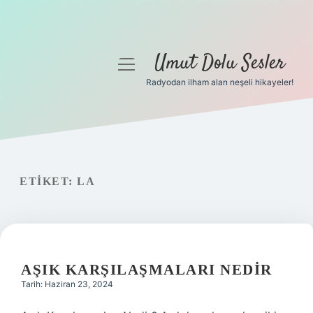
Umut Dolu Sesler
menüyü
aç
Radyodan ilham alan neşeli hikayeler!
Anasayfa
Gizlilik Politikası
Yasal Uyarı
ETIKET:
LA
Hakkımızda
AŞIK KARŞILAŞMALARI NEDIR
Tarih: Haziran 23, 2024