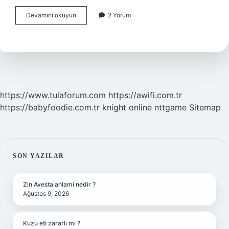
aşık
Devamını okuyun
2 Yorum
karşılaşmaları
nedir
https://www.tulaforum.com
https://awifi.com.tr
https://babyfoodie.com.tr
knight online
nttgame
Sitemap
SIDEBAR
SON YAZILAR
Zin Avesta anlami nedir ?
Ağustos 9, 2026
Kuzu eti zararlı mı ?