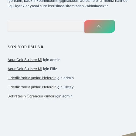
içerikleri,
backlinkpanelicomtr@gmail.com
adresine bildirmeniz halinde,
ilgili içerikler yasal süre içerisinde sitemizden kaldırılacaktır.
Arama
SON YORUMLAR
Acur Cok Su Ister Mi
için
admin
Acur Cok Su Ister Mi
için
Filiz
Liderlik Yaklaşımları Nelerdir
için
admin
Liderlik Yaklaşımları Nelerdir
için
Oktay
Sokratesin Öğrencisi Kimdir
için
admin
ş