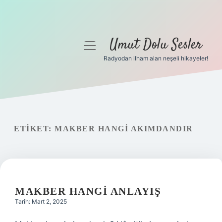
Umut Dolu Sesler
menüyü
aç
Radyodan ilham alan neşeli hikayeler!
Anasayfa
Gizlilik Politikası
Yasal Uyarı
ETIKET:
MAKBER HANGI AKIMDANDIR
Hakkımızda
MAKBER HANGI ANLAYIŞ
Tarih: Mart 2, 2025