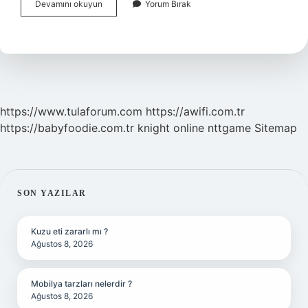
Makber
Devamını okuyun
Yorum Bırak
Hangi
Anlayış
https://www.tulaforum.com
https://awifi.com.tr
https://babyfoodie.com.tr
knight online
nttgame
Sitemap
SIDEBAR
SON YAZILAR
Kuzu eti zararlı mı ?
Ağustos 8, 2026
Mobilya tarzları nelerdir ?
Ağustos 8, 2026