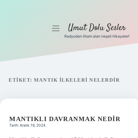
Umut Dolu Sesler
menüyü
aç
Radyodan ilham alan neşeli hikayeler!
Anasayfa
Gizlilik Politikası
Yasal Uyarı
ETIKET:
MANTIK ILKELERI NELERDIR
Hakkımızda
MANTIKLI DAVRANMAK NEDIR
Tarih: Aralık 19, 2024