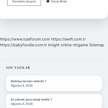
Münkesir
Devamını okuyun
Yorum Bırak
Ne
Demek
Sözlük
Anlamı
https://www.tulaforum.com
https://awifi.com.tr
https://babyfoodie.com.tr
knight online
nttgame
Sitemap
SIDEBAR
SON YAZILAR
Mobilya tarzları nelerdir ?
Ağustos 8, 2026
En yüksek aura hangi renktir ?
Ağustos 6, 2026