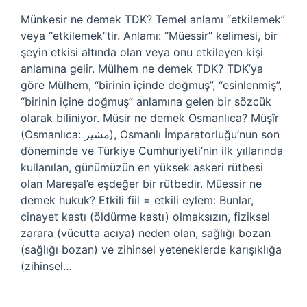
Münkesir ne demek TDK? Temel anlamı “etkilemek”
veya “etkilemek”tir. Anlamı: “Müessir” kelimesi, bir
şeyin etkisi altında olan veya onu etkileyen kişi
anlamına gelir. Mülhem ne demek TDK? TDK’ya
göre Mülhem, “birinin içinde doğmuş”, “esinlenmiş”,
“birinin içine doğmuş” anlamına gelen bir sözcük
olarak biliniyor. Müsir ne demek Osmanlıca? Müşîr
(Osmanlıca: مشير), Osmanlı İmparatorluğu’nun son
döneminde ve Türkiye Cumhuriyeti’nin ilk yıllarında
kullanılan, günümüzün en yüksek askeri rütbesi
olan Mareşal’e eşdeğer bir rütbedir. Müessir ne
demek hukuk? Etkili fiil = etkili eylem: Bunlar,
cinayet kastı (öldürme kastı) olmaksızın, fiziksel
zarara (vücutta acıya) neden olan, sağlığı bozan
(sağlığı bozan) ve zihinsel yeteneklerde karışıklığa
(zihinsel…