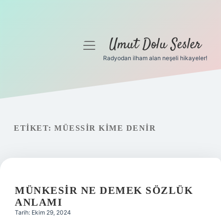
Umut Dolu Sesler
menüyü
aç
Radyodan ilham alan neşeli hikayeler!
Anasayfa
Gizlilik Politikası
Yasal Uyarı
ETIKET:
MÜESSIR KIME DENIR
Hakkımızda
MÜNKESIR NE DEMEK SÖZLÜK
ANLAMI
Tarih: Ekim 29, 2024