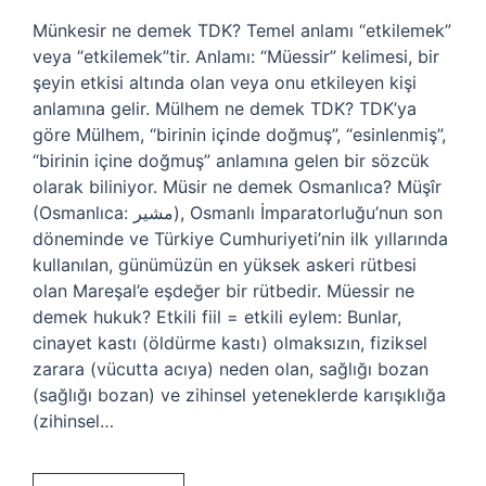
Münkesir ne demek TDK? Temel anlamı “etkilemek”
veya “etkilemek”tir. Anlamı: “Müessir” kelimesi, bir
şeyin etkisi altında olan veya onu etkileyen kişi
anlamına gelir. Mülhem ne demek TDK? TDK’ya
göre Mülhem, “birinin içinde doğmuş”, “esinlenmiş”,
“birinin içine doğmuş” anlamına gelen bir sözcük
olarak biliniyor. Müsir ne demek Osmanlıca? Müşîr
(Osmanlıca: مشير), Osmanlı İmparatorluğu’nun son
döneminde ve Türkiye Cumhuriyeti’nin ilk yıllarında
kullanılan, günümüzün en yüksek askeri rütbesi
olan Mareşal’e eşdeğer bir rütbedir. Müessir ne
demek hukuk? Etkili fiil = etkili eylem: Bunlar,
cinayet kastı (öldürme kastı) olmaksızın, fiziksel
zarara (vücutta acıya) neden olan, sağlığı bozan
(sağlığı bozan) ve zihinsel yeteneklerde karışıklığa
(zihinsel…