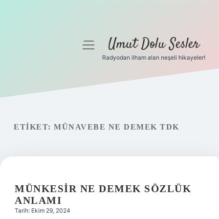
Umut Dolu Sesler
menüyü
aç
Radyodan ilham alan neşeli hikayeler!
Anasayfa
Gizlilik Politikası
Yasal Uyarı
ETIKET:
MÜNAVEBE NE DEMEK TDK
Hakkımızda
MÜNKESIR NE DEMEK SÖZLÜK
ANLAMI
Tarih: Ekim 29, 2024