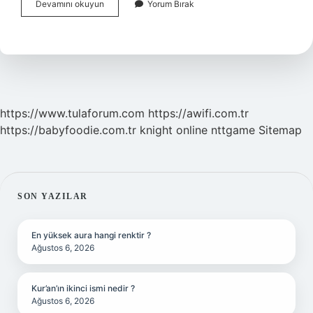
Münkesir
Devamını okuyun
Yorum Bırak
Ne
Demek
Sözlük
Anlamı
https://www.tulaforum.com
https://awifi.com.tr
https://babyfoodie.com.tr
knight online
nttgame
Sitemap
SIDEBAR
SON YAZILAR
En yüksek aura hangi renktir ?
Ağustos 6, 2026
Kur’an’ın ikinci ismi nedir ?
Ağustos 6, 2026