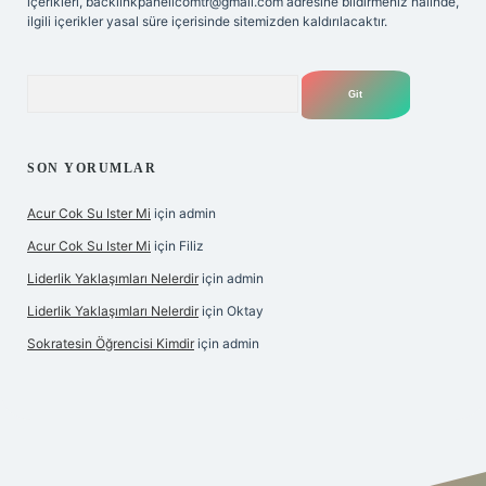
içerikleri,
backlinkpanelicomtr@gmail.com
adresine bildirmeniz halinde,
ilgili içerikler yasal süre içerisinde sitemizden kaldırılacaktır.
Arama
SON YORUMLAR
Acur Cok Su Ister Mi
için
admin
Acur Cok Su Ister Mi
için
Filiz
Liderlik Yaklaşımları Nelerdir
için
admin
Liderlik Yaklaşımları Nelerdir
için
Oktay
Sokratesin Öğrencisi Kimdir
için
admin
iriş