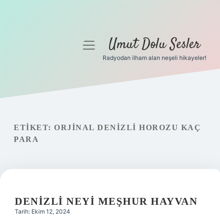
Umut Dolu Sesler
menüyü
aç
Radyodan ilham alan neşeli hikayeler!
Anasayfa
Gizlilik Politikası
Yasal Uyarı
ETIKET:
ORJINAL DENIZLI HOROZU KAÇ
PARA
Hakkımızda
DENIZLI NEYI MEŞHUR HAYVAN
Tarih: Ekim 12, 2024