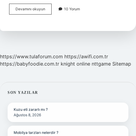
Denizli
Devamını okuyun
10 Yorum
Neyi
Meşhur
Hayvan
https://www.tulaforum.com
https://awifi.com.tr
https://babyfoodie.com.tr
knight online
nttgame
Sitemap
SIDEBAR
SON YAZILAR
Kuzu eti zararlı mı ?
Ağustos 8, 2026
Mobilya tarzları nelerdir ?