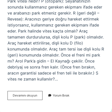
Park vitesi nedir? P (otopark): Seyahatinizin
sonunda kullanmanız gereken ekipmanı ifade eder
ve arabanızı park etmeniz gerekir. R (geri değil –
Revese): Aracınızı geriye doğru hareket ettirmek
istiyorsanız, kullanmanız gereken ekipmanı ifade
eder. Park halinde vites kaçta olmalı? Araç
tamamen durdurulursa, dişli kolu P (park) olmalıdır.
Araç hareket ettirilirse, dişli kolu D (filo)
konumunda olmalıdır. Araç tam tersi ise dişli kolu R
(geri) konumunda olmalıdır. Önce el freni mi park
mı? Arol Park’a gidin – El Kaynağı çekilir. Önce
debriyaj ve sonra fren kalır. (Önce fren bırakın,
aracın garantisi sadece el fren teli ile bırakılır.) S
vites ne zaman kullanılır?…
Park
Devamını okuyun
Yorum Bırak
Vitesi
Ne
Işe