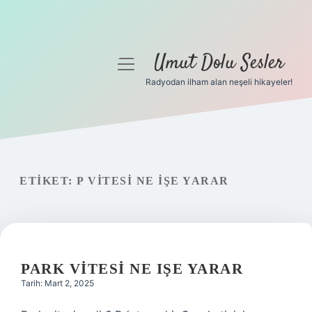
Umut Dolu Sesler
menüyü
aç
Radyodan ilham alan neşeli hikayeler!
Anasayfa
Gizlilik Politikası
Yasal Uyarı
ETIKET:
P VITESI NE IŞE YARAR
Hakkımızda
PARK VITESI NE IŞE YARAR
Tarih: Mart 2, 2025