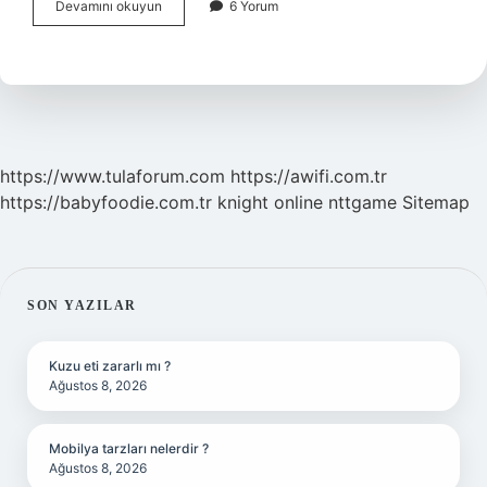
At
Devamını okuyun
6 Yorum
Arabasının
Günümüzdeki
Karşılığı
Nedir
https://www.tulaforum.com
https://awifi.com.tr
https://babyfoodie.com.tr
knight online
nttgame
Sitemap
SIDEBAR
SON YAZILAR
Kuzu eti zararlı mı ?
Ağustos 8, 2026
Mobilya tarzları nelerdir ?
Ağustos 8, 2026