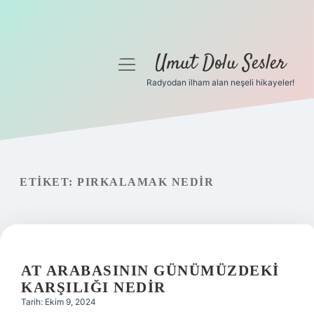
Umut Dolu Sesler
menüyü
aç
Radyodan ilham alan neşeli hikayeler!
Anasayfa
Gizlilik Politikası
Yasal Uyarı
ETIKET:
PIRKALAMAK NEDIR
Hakkımızda
AT ARABASININ GÜNÜMÜZDEKI
KARŞILIĞI NEDIR
Tarih: Ekim 9, 2024