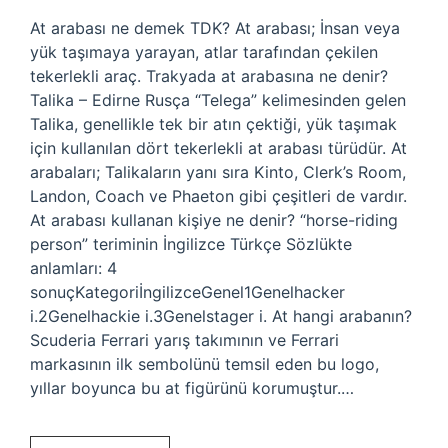
At arabası ne demek TDK? At arabası; İnsan veya
yük taşımaya yarayan, atlar tarafından çekilen
tekerlekli araç. Trakyada at arabasına ne denir?
Talika – Edirne Rusça “Telega” kelimesinden gelen
Talika, genellikle tek bir atın çektiği, yük taşımak
için kullanılan dört tekerlekli at arabası türüdür. At
arabaları; Talikaların yanı sıra Kinto, Clerk’s Room,
Landon, Coach ve Phaeton gibi çeşitleri de vardır.
At arabası kullanan kişiye ne denir? “horse-riding
person” teriminin İngilizce Türkçe Sözlükte
anlamları: 4
sonuçKategoriİngilizceGenel1Genelhacker
i.2Genelhackie i.3Genelstager i. At hangi arabanın?
Scuderia Ferrari yarış takımının ve Ferrari
markasının ilk sembolünü temsil eden bu logo,
yıllar boyunca bu at figürünü korumuştur.…