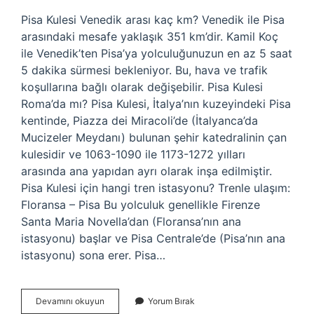
Pisa Kulesi Venedik arası kaç km? Venedik ile Pisa
arasındaki mesafe yaklaşık 351 km’dir. Kamil Koç
ile Venedik’ten Pisa’ya yolculuğunuzun en az 5 saat
5 dakika sürmesi bekleniyor. Bu, hava ve trafik
koşullarına bağlı olarak değişebilir. Pisa Kulesi
Roma’da mı? Pisa Kulesi, İtalya’nın kuzeyindeki Pisa
kentinde, Piazza dei Miracoli’de (İtalyanca’da
Mucizeler Meydanı) bulunan şehir katedralinin çan
kulesidir ve 1063-1090 ile 1173-1272 yılları
arasında ana yapıdan ayrı olarak inşa edilmiştir.
Pisa Kulesi için hangi tren istasyonu? Trenle ulaşım:
Floransa – Pisa Bu yolculuk genellikle Firenze
Santa Maria Novella’dan (Floransa’nın ana
istasyonu) başlar ve Pisa Centrale’de (Pisa’nın ana
istasyonu) sona erer. Pisa…
Pisa
Devamını okuyun
Yorum Bırak
Kulesi