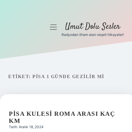
Umut Dolu Sesler
menüyü
aç
Radyodan ilham alan neşeli hikayeler!
Anasayfa
Gizlilik Politikası
Yasal Uyarı
ETIKET:
PISA 1 GÜNDE GEZILIR MI
Hakkımızda
PISA KULESI ROMA ARASI KAÇ
KM
Tarih: Aralık 18, 2024