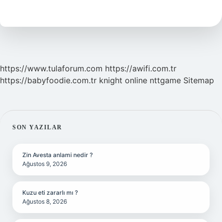
Roma
Arası
Kaç
Km
https://www.tulaforum.com
https://awifi.com.tr
https://babyfoodie.com.tr
knight online
nttgame
Sitemap
SIDEBAR
SON YAZILAR
Zin Avesta anlami nedir ?
Ağustos 9, 2026
Kuzu eti zararlı mı ?
Ağustos 8, 2026