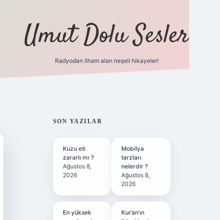
Umut Dolu Sesler
Radyodan ilham alan neşeli hikayeler!
ilbet giriş
SIDEBAR
SON YAZILAR
Kuzu eti
Mobilya
zararlı mı ?
tarzları
Ağustos 8,
nelerdir ?
2026
Ağustos 8,
2026
En yüksek
Kur’an’ın