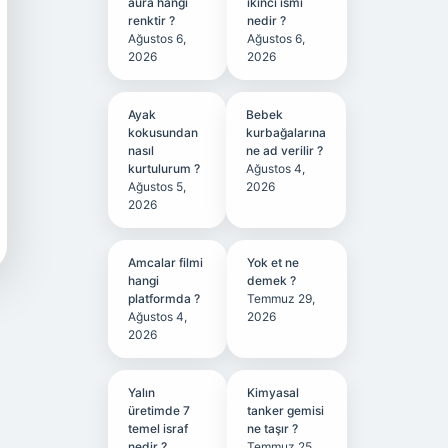
aura hangi
ikinci ismi
renktir ?
nedir ?
Ağustos 6,
Ağustos 6,
2026
2026
Ayak
Bebek
kokusundan
kurbağalarına
nasıl
ne ad verilir ?
kurtulurum ?
Ağustos 4,
Ağustos 5,
2026
2026
Amcalar filmi
Yok et ne
hangi
demek ?
platformda ?
Temmuz 29,
Ağustos 4,
2026
2026
Yalın
Kimyasal
üretimde 7
tanker gemisi
temel israf
ne taşır ?
nedir ?
Temmuz 25,