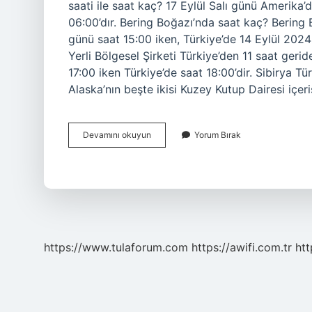
saati ile saat kaç? 17 Eylül Salı günü Amerika
06:00’dır. Bering Boğazı’nda saat kaç? Bering 
günü saat 15:00 iken, Türkiye’de 14 Eylül 202
Yerli Bölgesel Şirketi Türkiye’den 11 saat gerid
17:00 iken Türkiye’de saat 18:00’dir. Sibirya T
Alaska’nın beşte ikisi Kuzey Kutup Dairesi içer
Alaska
Devamını okuyun
Yorum Bırak
Şu
Anda
Saat
Kaç
https://www.tulaforum.com
https://awifi.com.tr
htt