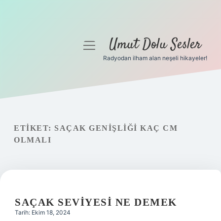
Umut Dolu Sesler
menüyü
aç
Radyodan ilham alan neşeli hikayeler!
Anasayfa
Gizlilik Politikası
Yasal Uyarı
ETIKET:
SAÇAK GENIŞLIĞI KAÇ CM
OLMALI
Hakkımızda
SAÇAK SEVIYESI NE DEMEK
Tarih: Ekim 18, 2024