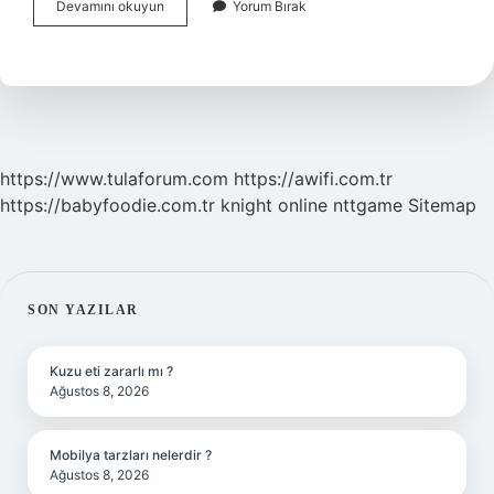
Saçak
Devamını okuyun
Yorum Bırak
Seviyesi
Ne
Demek
https://www.tulaforum.com
https://awifi.com.tr
https://babyfoodie.com.tr
knight online
nttgame
Sitemap
SIDEBAR
SON YAZILAR
Kuzu eti zararlı mı ?
Ağustos 8, 2026
Mobilya tarzları nelerdir ?
Ağustos 8, 2026