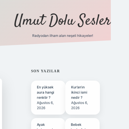
Umut Dolu Sesler
Radyodan ilham alan neşeli hikayeler!
ilbet giriş
SIDEBAR
SON YAZILAR
En yüksek
Kur’an’ın
aura hangi
ikinci ismi
renktir ?
nedir ?
Ağustos 6,
Ağustos 6,
2026
2026
Ayak
Bebek