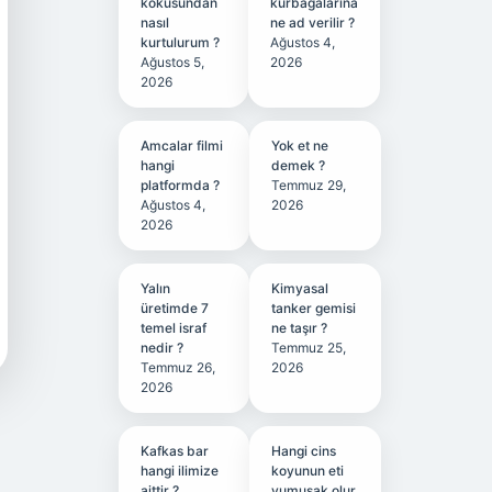
kokusundan
kurbağalarına
nasıl
ne ad verilir ?
kurtulurum ?
Ağustos 4,
Ağustos 5,
2026
2026
Amcalar filmi
Yok et ne
hangi
demek ?
platformda ?
Temmuz 29,
Ağustos 4,
2026
2026
Yalın
Kimyasal
üretimde 7
tanker gemisi
temel israf
ne taşır ?
nedir ?
Temmuz 25,
Temmuz 26,
2026
2026
Kafkas bar
Hangi cins
hangi ilimize
koyunun eti
aittir ?
yumuşak olur