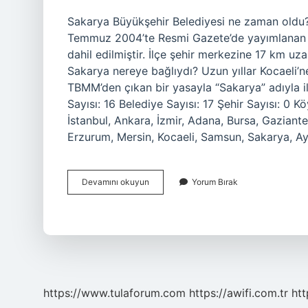
Sakarya Büyükşehir Belediyesi ne zaman oldu? 
Temmuz 2004’te Resmi Gazete’de yayımlanan 52
dahil edilmiştir. İlçe şehir merkezine 17 km uz
Sakarya nereye bağlıydı? Uzun yıllar Kocaeli’ne
TBMM’den çıkan bir yasayla “Sakarya” adıyla il
Sayısı: 16 Belediye Sayısı: 17 Şehir Sayısı: 0 K
İstanbul, Ankara, İzmir, Adana, Bursa, Gaziante
Erzurum, Mersin, Kocaeli, Samsun, Sakarya, Ayd
Sakarya
Devamını okuyun
Yorum Bırak
Büyükşehir
Belediyesi
Mi
https://www.tulaforum.com
https://awifi.com.tr
htt