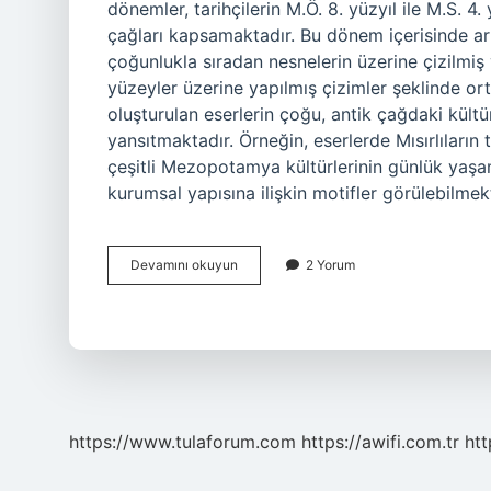
dönemler, tarihçilerin M.Ö. 8. yüzyıl ile M.S. 4.
çağları kapsamaktadır. Bu dönem içerisinde ark
çoğunlukla sıradan nesnelerin üzerine çizilmiş 
yüzeyler üzerine yapılmış çizimler şeklinde or
oluşturulan eserlerin çoğu, antik çağdaki kültürl
yansıtmaktadır. Örneğin, eserlerde Mısırlıların t
çeşitli Mezopotamya kültürlerinin günlük yaşam
kurumsal yapısına ilişkin motifler görülebilmekte
Arkaik
Devamını okuyun
2 Yorum
sanat
ne
demek
https://www.tulaforum.com
https://awifi.com.tr
htt