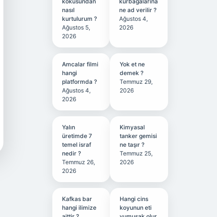
kokusundan
kurbağalarına
nasıl
ne ad verilir ?
kurtulurum ?
Ağustos 4,
Ağustos 5,
2026
2026
Amcalar filmi
Yok et ne
hangi
demek ?
platformda ?
Temmuz 29,
Ağustos 4,
2026
2026
Yalın
Kimyasal
üretimde 7
tanker gemisi
temel israf
ne taşır ?
nedir ?
Temmuz 25,
Temmuz 26,
2026
2026
Kafkas bar
Hangi cins
hangi ilimize
koyunun eti
aittir ?
yumuşak olur