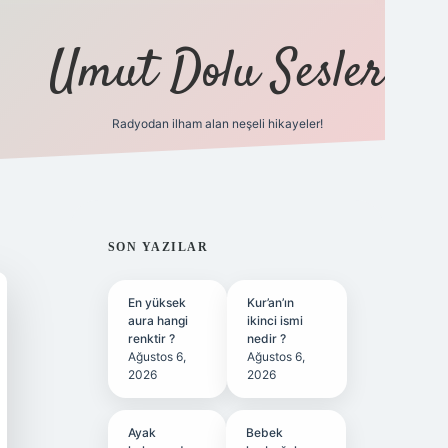
Umut Dolu Sesler
Radyodan ilham alan neşeli hikayeler!
ilbet giriş
SIDEBAR
SON YAZILAR
En yüksek
Kur’an’ın
aura hangi
ikinci ismi
renktir ?
nedir ?
Ağustos 6,
Ağustos 6,
2026
2026
Ayak
Bebek