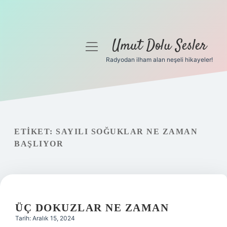
Umut Dolu Sesler
menüyü
aç
Radyodan ilham alan neşeli hikayeler!
Anasayfa
Gizlilik Politikası
Yasal Uyarı
ETIKET:
SAYILI SOĞUKLAR NE ZAMAN
BAŞLIYOR
Hakkımızda
ÜÇ DOKUZLAR NE ZAMAN
Tarih: Aralık 15, 2024