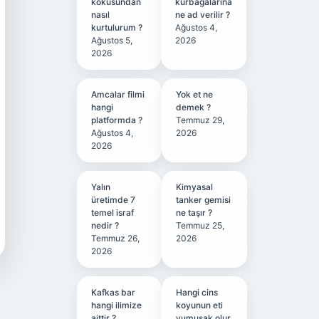
kokusundan
kurbağalarına
nasıl
ne ad verilir ?
kurtulurum ?
Ağustos 4,
Ağustos 5,
2026
2026
Amcalar filmi
Yok et ne
hangi
demek ?
platformda ?
Temmuz 29,
Ağustos 4,
2026
2026
Yalın
Kimyasal
üretimde 7
tanker gemisi
temel israf
ne taşır ?
nedir ?
Temmuz 25,
Temmuz 26,
2026
2026
Kafkas bar
Hangi cins
hangi ilimize
koyunun eti
aittir ?
yumuşak olur