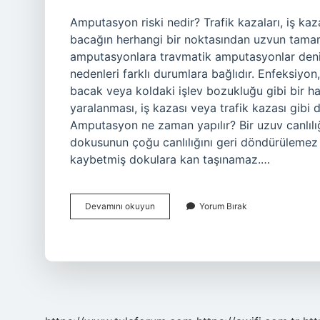
Amputasyon riski nedir? Trafik kazaları, iş ka
bacağın herhangi bir noktasından uzvun tama
amputasyonlara travmatik amputasyonlar deni
nedenleri farklı durumlara bağlıdır. Enfeksiyo
bacak veya koldaki işlev bozukluğu gibi bir has
yaralanması, iş kazası veya trafik kazası gibi 
Amputasyon ne zaman yapılır? Bir uzuv canlıl
dokusunun çoğu canlılığını geri döndürülemez ş
kaybetmiş dokulara kan taşınamaz.…
Hangi
Devamını okuyun
Yorum Bırak
Durumlarda
Amputasyon
Yapılmaz