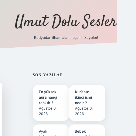
Umut Dolu Sesler
Radyodan ilham alan neşeli hikayeler!
ilbet giri
SIDEBAR
SON YAZILAR
En yüksek
Kur’an’ın
aura hangi
ikinci ismi
renktir ?
nedir ?
Ağustos 6,
Ağustos 6,
2026
2026
Ayak
Bebek