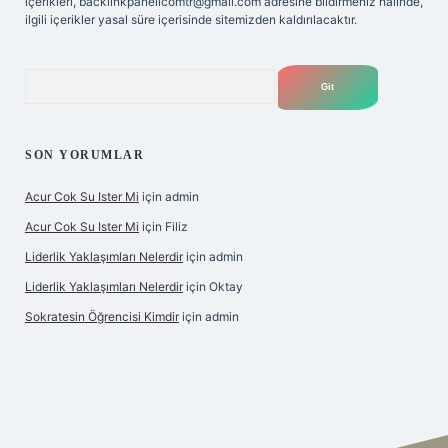
içerikleri,
backlinkpanelicomtr@gmail.com
adresine bildirmeniz halinde,
ilgili içerikler yasal süre içerisinde sitemizden kaldırılacaktır.
Arama
SON YORUMLAR
Acur Cok Su Ister Mi
için
admin
Acur Cok Su Ister Mi
için
Filiz
Liderlik Yaklaşımları Nelerdir
için
admin
Liderlik Yaklaşımları Nelerdir
için
Oktay
Sokratesin Öğrencisi Kimdir
için
admin
ş