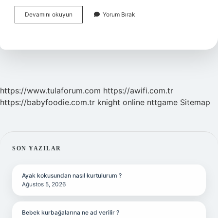
Meyan
Devamını okuyun
Yorum Bırak
Kökü
Prostata
Iyi
Gelir
Mi
https://www.tulaforum.com
https://awifi.com.tr
https://babyfoodie.com.tr
knight online
nttgame
Sitemap
SIDEBAR
SON YAZILAR
Ayak kokusundan nasıl kurtulurum ?
Ağustos 5, 2026
Bebek kurbağalarına ne ad verilir ?