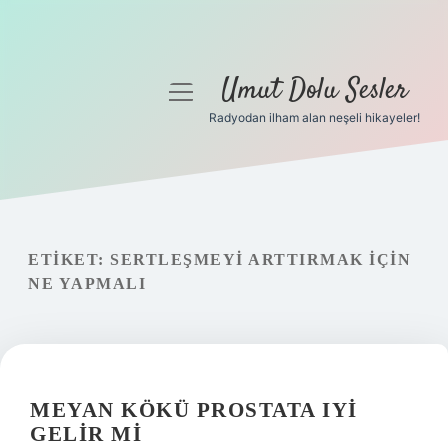
Umut Dolu Sesler
menüyü
aç
Radyodan ilham alan neşeli hikayeler!
Anasayfa
Gizlilik Politikası
Yasal Uyarı
ETIKET:
SERTLEŞMEYI ARTTIRMAK IÇIN
NE YAPMALI
Hakkımızda
MEYAN KÖKÜ PROSTATA IYI
GELIR MI