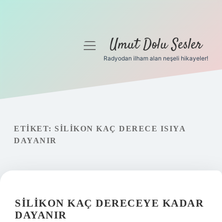
Umut Dolu Sesler
menüyü
aç
Radyodan ilham alan neşeli hikayeler!
Anasayfa
Gizlilik Politikası
Yasal Uyarı
ETIKET:
SILIKON KAÇ DERECE ISIYA
DAYANIR
Hakkımızda
SILIKON KAÇ DERECEYE KADAR
DAYANIR