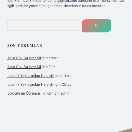
içerikleri,
backlinkpanelicomtr@gmail.com
adresine bildirmeniz halinde,
ilgili içerikler yasal süre içerisinde sitemizden kaldırılacaktır.
Arama
SON YORUMLAR
Acur Cok Su Ister Mi
için
admin
Acur Cok Su Ister Mi
için
Filiz
Liderlik Yaklaşımları Nelerdir
için
admin
Liderlik Yaklaşımları Nelerdir
için
Oktay
Sokratesin Öğrencisi Kimdir
için
admin
iş