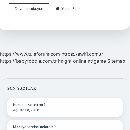
Silikon
Devamını okuyun
Yorum Bırak
Kaç
Dereceye
Kadar
Dayanır
https://www.tulaforum.com
https://awifi.com.tr
https://babyfoodie.com.tr
knight online
nttgame
Sitemap
SIDEBAR
SON YAZILAR
Kuzu eti zararlı mı ?
Ağustos 8, 2026
Mobilya tarzları nelerdir ?