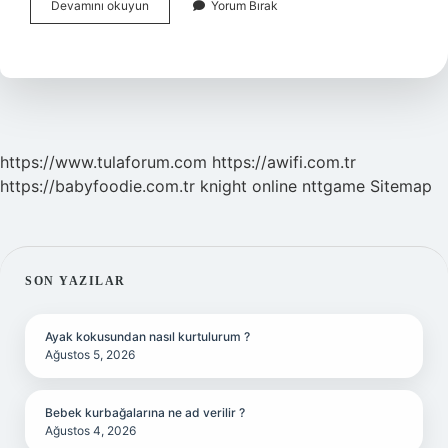
Spor
Devamını okuyun
Yorum Bırak
Etiğinde
Ne
Önemlidir
https://www.tulaforum.com
https://awifi.com.tr
https://babyfoodie.com.tr
knight online
nttgame
Sitemap
SIDEBAR
SON YAZILAR
Ayak kokusundan nasıl kurtulurum ?
Ağustos 5, 2026
Bebek kurbağalarına ne ad verilir ?
Ağustos 4, 2026