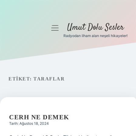
Umut Dolu Sesler
menüyü
aç
Radyodan ilham alan neşeli hikayeler!
Anasayfa
Gizlilik Politikası
Yasal Uyarı
ETIKET:
TARAFLAR
Hakkımızda
CERH NE DEMEK
Tarih: Ağustos 18, 2024