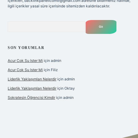
içerikleri,
backlinkpanelicomtr@gmail.com
adresine bildirmeniz halinde,
ilgili içerikler yasal süre içerisinde sitemizden kaldırılacaktır.
Arama
SON YORUMLAR
Acur Cok Su Ister Mi
için
admin
Acur Cok Su Ister Mi
için
Filiz
Liderlik Yaklaşımları Nelerdir
için
admin
Liderlik Yaklaşımları Nelerdir
için
Oktay
Sokratesin Öğrencisi Kimdir
için
admin
ş