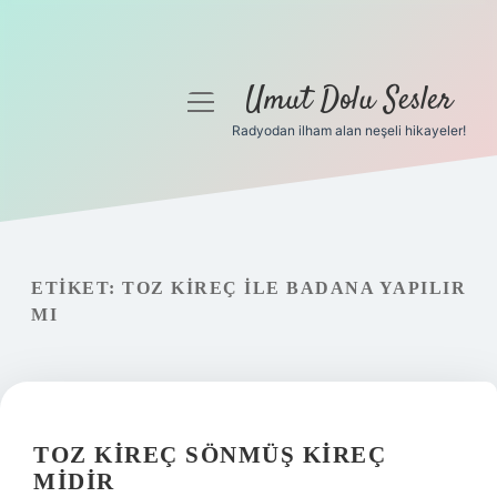
Umut Dolu Sesler
menüyü
aç
Radyodan ilham alan neşeli hikayeler!
Anasayfa
Gizlilik Politikası
Yasal Uyarı
ETIKET:
TOZ KIREÇ ILE BADANA YAPILIR
MI
Hakkımızda
TOZ KIREÇ SÖNMÜŞ KIREÇ
MIDIR