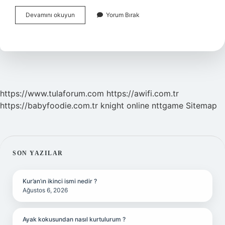
Toz
Devamını okuyun
Yorum Bırak
Kireç
Sönmüş
Kireç
Midir
https://www.tulaforum.com
https://awifi.com.tr
https://babyfoodie.com.tr
knight online
nttgame
Sitemap
SIDEBAR
SON YAZILAR
Kur’an’ın ikinci ismi nedir ?
Ağustos 6, 2026
Ayak kokusundan nasıl kurtulurum ?