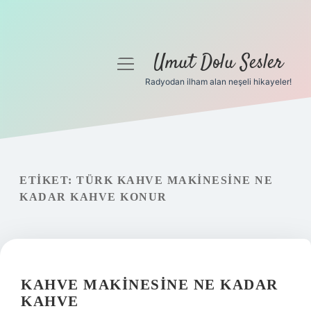
Umut Dolu Sesler
menüyü
aç
Radyodan ilham alan neşeli hikayeler!
Anasayfa
Gizlilik Politikası
Yasal Uyarı
ETIKET:
TÜRK KAHVE MAKINESINE NE
KADAR KAHVE KONUR
Hakkımızda
KAHVE MAKINESINE NE KADAR
KAHVE