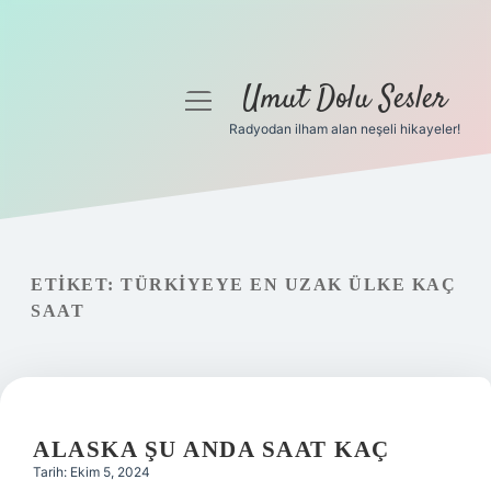
Umut Dolu Sesler
menüyü
aç
Radyodan ilham alan neşeli hikayeler!
Anasayfa
Gizlilik Politikası
Yasal Uyarı
ETIKET:
TÜRKIYEYE EN UZAK ÜLKE KAÇ
SAAT
Hakkımızda
ALASKA ŞU ANDA SAAT KAÇ
Tarih: Ekim 5, 2024