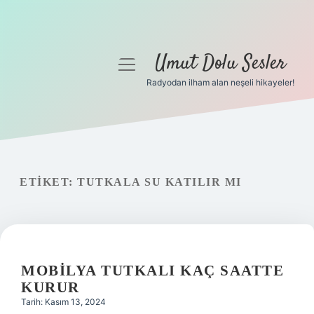
Umut Dolu Sesler
menüyü
aç
Radyodan ilham alan neşeli hikayeler!
Anasayfa
Gizlilik Politikası
Yasal Uyarı
ETIKET:
TUTKALA SU KATILIR MI
Hakkımızda
MOBILYA TUTKALI KAÇ SAATTE
KURUR
Tarih: Kasım 13, 2024