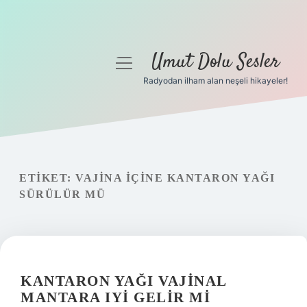
Umut Dolu Sesler
menüyü
aç
Radyodan ilham alan neşeli hikayeler!
Anasayfa
Gizlilik Politikası
Yasal Uyarı
ETIKET:
VAJINA IÇINE KANTARON YAĞI
SÜRÜLÜR MÜ
Hakkımızda
KANTARON YAĞI VAJINAL
MANTARA IYI GELIR MI