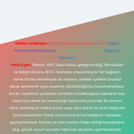
ş
Reklam ve İletişim:
E-mail:
backlinkpaneli@gmail.com
Teams:
forumhizmeti@gmail.com
Whatsapp: 0262 606 0 726
Telegram:
@karabul
Yasal Uyarı:
Sitemiz, 5651 Sayılı Kanun gereğince Bilgi Teknolojileri
ve İletişim Kurumu (BTK) tarafından onaylanmış bir Yer Sağlayıcı
olarak hizmet vermektedir. Bu nedenle, sitedeki içerikleri proaktif
olarak denetleme veya araştırma yükümlülüğümüz bulunmamaktadır.
Ancak, üyelerimiz yazdıkları içeriklerin sorumluluğunu taşımakta olup,
siteye üye olarak bu sorumluluğu kabul etmiş sayılırlar. Bu internet
sitesi, herhangi bir marka, kurum veya şahıs şirketi ile hiçbir bağlantısı
bulunmamaktadır. Sitede yalnızca kendi hazırladığımız makaleler
paylaşılmaktadır. Burada yer alan içerikler haber niteliği taşımamakta
olup, gerçek kurum ve kişiler hakkında paylaşım yapılmamaktadır.