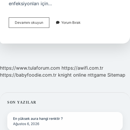
enfeksiyonları için…
Kantaron
Devamını okuyun
Yorum Bırak
Yağı
Vajinal
Mantara
Iyi
Gelir
Mi
https://www.tulaforum.com
https://awifi.com.tr
https://babyfoodie.com.tr
knight online
nttgame
Sitemap
SIDEBAR
SON YAZILAR
En yüksek aura hangi renktir ?
Ağustos 6, 2026