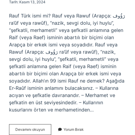
Tarih: Kasım 13, 2024
Rauf Türk ismi mi? Rauf veya Rawuf (Arapça: رَؤُوف
ra’ūf veya rawūf), “nazik, sevgi dolu, iyi huylu”,
“şefkatli, merhametli” veya şefkatli anlamına gelen
Raif (veya Raef) isminin abartılı bir biçimi olan
Arapça bir erkek ismi veya soyadıdır. Rauf veya
Rawuf (Arapça: رَؤُوف ra’ūf veya rawūf), “nazik,
sevgi dolu, iyi huylu”, “şefkatli, merhametli” veya
şefkatli anlamına gelen Raif (veya Raef) isminin
abartılı bir biçimi olan Arapça bir erkek ismi veya
soyadıdır. Allah’ın 99 ismi Rauf ne demek? Aşağıda
Er-Raûf isminin anlamını bulacaksınız. – Kullarına
acıyan ve şefkatle davranandır. – Merhamet ve
şefkatin en üst seviyesindedir. – Kullarının
kusurlarını örten ve merhametinden…
Rauf
Devamını okuyun
Yorum Bırak
Isminin