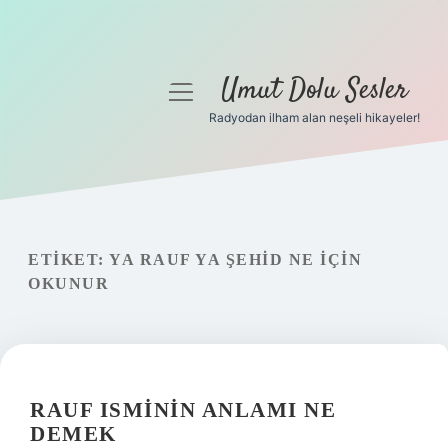
Umut Dolu Sesler
menüyü
aç
Radyodan ilham alan neşeli hikayeler!
Anasayfa
Gizlilik Politikası
Yasal Uyarı
ETIKET:
YA RAUF YA ŞEHID NE IÇIN
OKUNUR
Hakkımızda
RAUF ISMININ ANLAMI NE
DEMEK