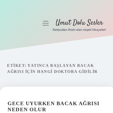
Umut Dolu Sesler
menüyü
aç
Radyodan ilham alan neşeli hikayeler!
Anasayfa
Gizlilik Politikası
Yasal Uyarı
ETIKET:
YATINCA BAŞLAYAN BACAK
AĞRISI IÇIN HANGI DOKTORA GIDILIR
Hakkımızda
GECE UYURKEN BACAK AĞRISI
NEDEN OLUR