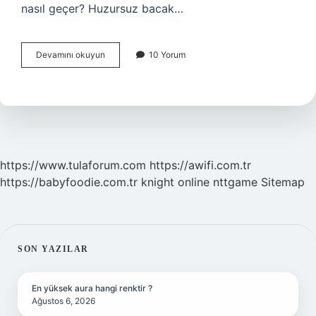
nasıl geçer? Huzursuz bacak…
Gece
Devamını okuyun
10 Yorum
Uyurken
Bacak
Ağrısı
Neden
Olur
https://www.tulaforum.com
https://awifi.com.tr
https://babyfoodie.com.tr
knight online
nttgame
Sitemap
SIDEBAR
SON YAZILAR
En yüksek aura hangi renktir ?
Ağustos 6, 2026