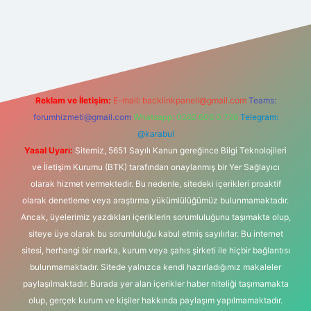
ş
Reklam ve İletişim:
E-mail:
backlinkpaneli@gmail.com
Teams:
forumhizmeti@gmail.com
Whatsapp: 0262 606 0 726
Telegram:
@karabul
Yasal Uyarı:
Sitemiz, 5651 Sayılı Kanun gereğince Bilgi Teknolojileri
ve İletişim Kurumu (BTK) tarafından onaylanmış bir Yer Sağlayıcı
olarak hizmet vermektedir. Bu nedenle, sitedeki içerikleri proaktif
olarak denetleme veya araştırma yükümlülüğümüz bulunmamaktadır.
Ancak, üyelerimiz yazdıkları içeriklerin sorumluluğunu taşımakta olup,
siteye üye olarak bu sorumluluğu kabul etmiş sayılırlar. Bu internet
sitesi, herhangi bir marka, kurum veya şahıs şirketi ile hiçbir bağlantısı
bulunmamaktadır. Sitede yalnızca kendi hazırladığımız makaleler
paylaşılmaktadır. Burada yer alan içerikler haber niteliği taşımamakta
olup, gerçek kurum ve kişiler hakkında paylaşım yapılmamaktadır.