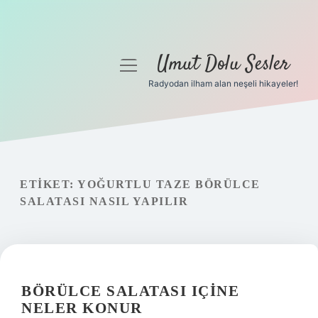
Umut Dolu Sesler
menüyü
aç
Radyodan ilham alan neşeli hikayeler!
Anasayfa
Gizlilik Politikası
Yasal Uyarı
ETIKET:
YOĞURTLU TAZE BÖRÜLCE
SALATASI NASIL YAPILIR
Hakkımızda
BÖRÜLCE SALATASI IÇINE
NELER KONUR