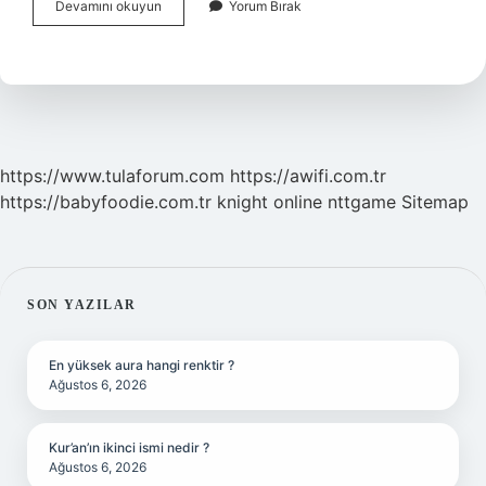
Börülce
Devamını okuyun
Yorum Bırak
Salatası
Içine
Neler
Konur
https://www.tulaforum.com
https://awifi.com.tr
https://babyfoodie.com.tr
knight online
nttgame
Sitemap
SIDEBAR
SON YAZILAR
En yüksek aura hangi renktir ?
Ağustos 6, 2026
Kur’an’ın ikinci ismi nedir ?
Ağustos 6, 2026