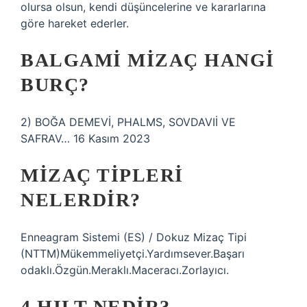
olursa olsun, kendi düşüncelerine ve kararlarına
göre hareket ederler.
BALGAMI MIZAÇ HANGI
BURÇ?
2) BOĞA DEMEVİ, PHALMS, SOVDAVIİ VE
SAFRAV… 16 Kasım 2023
MIZAÇ TIPLERI
NELERDIR?
Enneagram Sistemi (ES) / Dokuz Mizaç Tipi
(NTTM)Mükemmeliyetçi.Yardımsever.Başarı
odaklı.Özgün.Meraklı.Maceracı.Zorlayıcı.
4 HILT NEDIR?