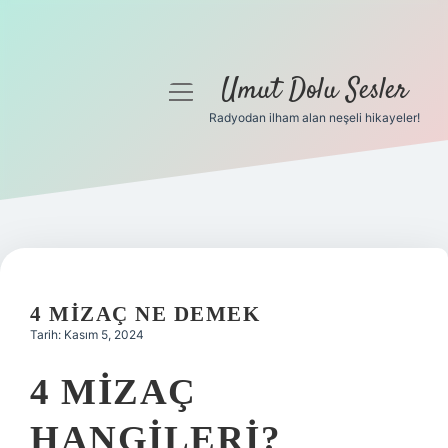
Umut Dolu Sesler
menüyü
aç
Radyodan ilham alan neşeli hikayeler!
Anasayfa
Gizlilik Politikası
Yasal Uyarı
Hakkımızda
4 MIZAÇ NE DEMEK
Tarih: Kasım 5, 2024
4 MIZAÇ
HANGILERI?