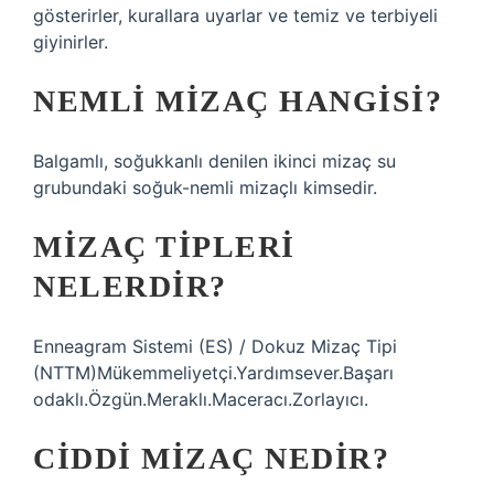
gösterirler, kurallara uyarlar ve temiz ve terbiyeli
giyinirler.
NEMLI MIZAÇ HANGISI?
Balgamlı, soğukkanlı denilen ikinci mizaç su
grubundaki soğuk-nemli mizaçlı kimsedir.
MIZAÇ TIPLERI
NELERDIR?
Enneagram Sistemi (ES) / Dokuz Mizaç Tipi
(NTTM)Mükemmeliyetçi.Yardımsever.Başarı
odaklı.Özgün.Meraklı.Maceracı.Zorlayıcı.
CIDDI MIZAÇ NEDIR?