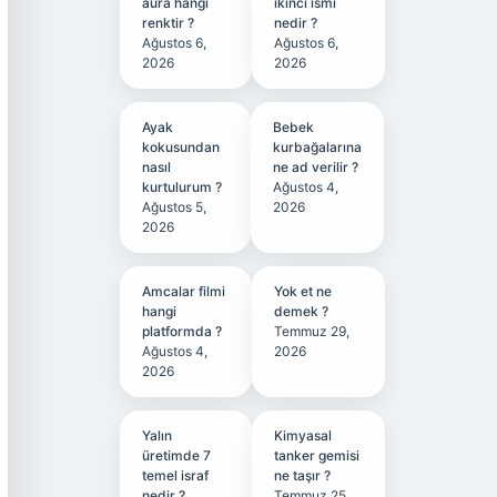
aura hangi
ikinci ismi
renktir ?
nedir ?
Ağustos 6,
Ağustos 6,
2026
2026
Ayak
Bebek
kokusundan
kurbağalarına
nasıl
ne ad verilir ?
kurtulurum ?
Ağustos 4,
Ağustos 5,
2026
2026
Amcalar filmi
Yok et ne
hangi
demek ?
platformda ?
Temmuz 29,
Ağustos 4,
2026
2026
Yalın
Kimyasal
üretimde 7
tanker gemisi
temel israf
ne taşır ?
nedir ?
Temmuz 25,