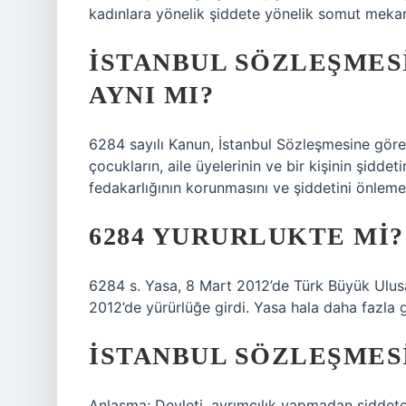
kadınlara yönelik şiddete yönelik somut mekaniz
İSTANBUL SÖZLEŞMESI
AYNI MI?
6284 sayılı Kanun, İstanbul Sözleşmesine göre y
çocukların, aile üyelerinin ve bir kişinin şiddet
fedakarlığının korunmasını ve şiddetini önleme
6284 YURURLUKTE MI?
6284 s. Yasa, 8 Mart 2012’de Türk Büyük Ulusal
2012’de yürürlüğe girdi. Yasa hala daha fazla g
İSTANBUL SÖZLEŞMESI
Anlaşma; Devleti, ayrımcılık yapmadan şiddete 