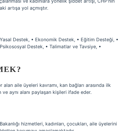
çalanması ve kadınlara yönelik şiddet artışı, CHP’nin
ki artışa yol açmıştır.
asal Destek, • Ekonomik Destek, • Eğitim Desteği, •
 Psikososyal Destek, • Talimatlar ve Tavsiye, •
MEK?
alan aile üyeleri kavramı, kan bağları arasında ilk
n ve aynı alanı paylaşan kişileri ifade eder.
Bakanlığı hizmetleri, kadınları, çocukları, aile üyelerini
şiddetten korumayı amaçlamaktadır.