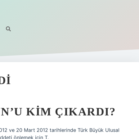
DI
UN’U KIM ÇIKARDI?
012 ve 20 Mart 2012 tarihlerinde Türk Büyük Ulusal
iddeti önlemek için T.