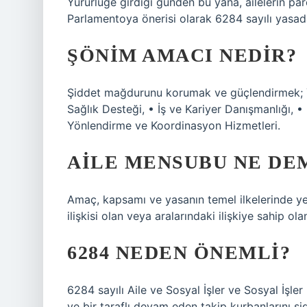
Yürürlüğe girdiği günden bu yana, ailelerin par
Parlamentoya önerisi olarak 6284 sayılı yasada
ŞÖNIM AMACI NEDIR?
Şiddet mağdurunu korumak ve güçlendirmek; Y
Sağlık Desteği, • İş ve Kariyer Danışmanlığı, •
Yönlendirme ve Koordinasyon Hizmetleri.
AILE MENSUBU NE DE
Amaç, kapsamı ve yasanın temel ilkelerinde yer 
ilişkisi olan veya aralarındaki ilişkiye sahip ola
6284 NEDEN ÖNEMLI?
6284 sayılı Aile ve Sosyal İşler ve Sosyal İşler 
ve bir taraflı devam eden takip kurbanlarını 