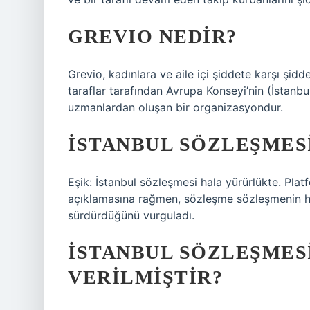
GREVIO NEDIR?
Grevio, kadınlara ve aile içi şiddete karşı şid
taraflar tarafından Avrupa Konseyi’nin (İstan
uzmanlardan oluşan bir organizasyondur.
İSTANBUL SÖZLEŞMES
Eşik: İstanbul sözleşmesi hala yürürlükte. Pla
açıklamasına rağmen, sözleşme sözleşmenin he
sürdürdüğünü vurguladı.
İSTANBUL SÖZLEŞMESI
VERILMIŞTIR?