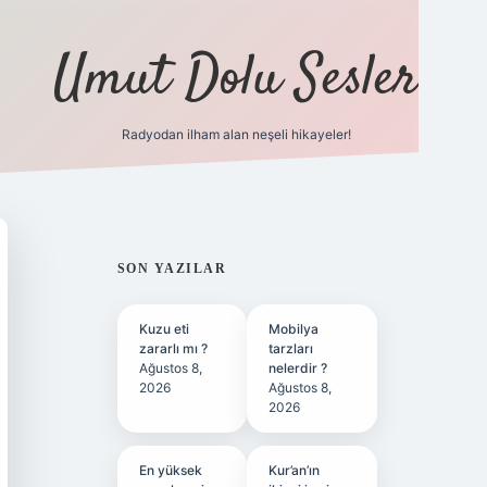
Umut Dolu Sesler
Radyodan ilham alan neşeli hikayeler!
ilbet giriş
SIDEBAR
SON YAZILAR
Kuzu eti
Mobilya
zararlı mı ?
tarzları
Ağustos 8,
nelerdir ?
2026
Ağustos 8,
2026
En yüksek
Kur’an’ın