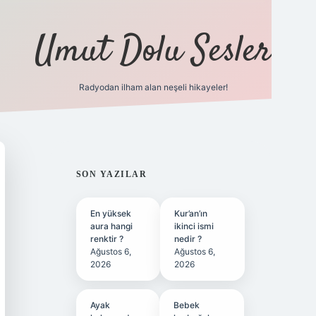
Umut Dolu Sesler
Radyodan ilham alan neşeli hikayeler!
ilbet giriş
SIDEBAR
SON YAZILAR
En yüksek
Kur’an’ın
aura hangi
ikinci ismi
renktir ?
nedir ?
Ağustos 6,
Ağustos 6,
2026
2026
Ayak
Bebek