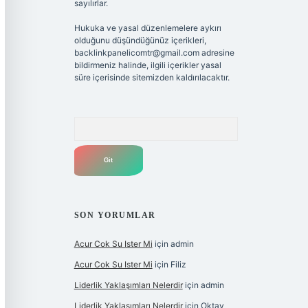
sayılırlar.
Hukuka ve yasal düzenlemelere aykırı
olduğunu düşündüğünüz içerikleri,
backlinkpanelicomtr@gmail.com
adresine
bildirmeniz halinde, ilgili içerikler yasal
süre içerisinde sitemizden kaldırılacaktır.
Arama
SON YORUMLAR
Acur Cok Su Ister Mi
için
admin
Acur Cok Su Ister Mi
için
Filiz
Liderlik Yaklaşımları Nelerdir
için
admin
Liderlik Yaklaşımları Nelerdir
için
Oktay