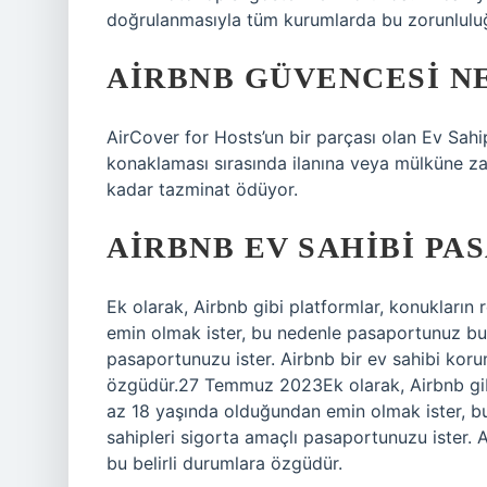
doğrulanmasıyla tüm kurumlarda bu zorunlulu
AIRBNB GÜVENCESI N
AirCover for Hosts’un bir parçası olan Ev Sahip
konaklaması sırasında ilanına veya mülküne z
kadar tazminat ödüyor.
AIRBNB EV SAHIBI PA
Ek olarak, Airbnb gibi platformlar, konukları
emin olmak ister, bu nedenle pasaportunuz bur
pasaportunuzu ister. Airbnb bir ev sahibi koru
özgüdür.27 Temmuz 2023Ek olarak, Airbnb gibi
az 18 yaşında olduğundan emin olmak ister, b
sahipleri sigorta amaçlı pasaportunuzu ister. 
bu belirli durumlara özgüdür.