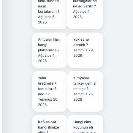
kokusundan
kurbağalarına
nasıl
ne ad verilir ?
kurtulurum ?
Ağustos 4,
Ağustos 5,
2026
2026
Amcalar filmi
Yok et ne
hangi
demek ?
platformda ?
Temmuz 29,
Ağustos 4,
2026
2026
Yalın
Kimyasal
üretimde 7
tanker gemisi
temel israf
ne taşır ?
nedir ?
Temmuz 25,
Temmuz 26,
2026
2026
Kafkas bar
Hangi cins
hangi ilimize
koyunun eti
aittir ?
yumuşak olur