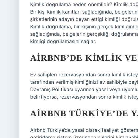
Kimlik doğrulama neden önemlidir? Kimlik doğru
Bir kişi kimlik kanıtları sağladığında, belgeleri
şirketlerinin adayın beyan ettiği kimliği doğr
Kimlik doğrulama, bir kişinin gerçek kimliğini d
sağladığında, belgelerin gerçekliği doğrulanmalı
kimliği doğrulamasını sağlar.
AIRBNB’DE KIMLIK V
Ev sahipleri rezervasyondan sonra kimlik istey
tarafından verilmiş kimliğinizi ev sahibiyle pa
Davranış Politikası uyarınca yasal veya uyumlu
belirtiyorsa, rezervasyondan sonra kimlik isteye
AIRBNB TÜRKIYE’DE Y
Airbnb Türkiye’de yasal olarak faaliyet gösterm
getirirlerse sistem üzerinden evlerini kiralayab