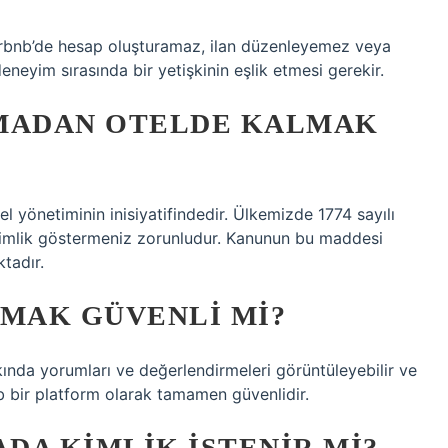
 Airbnb’de hesap oluşturamaz, ilan düzenleyemez veya
yim sırasında bir yetişkinin eşlik etmesi gerekir.
LMADAN OTELDE KALMAK
 yönetiminin inisiyatifindedir. Ülkemizde 1774 sayılı
kimlik göstermeniz zorunludur. Kanunun bu maddesi
tadır.
AMAK GÜVENLI MI?
ında yorumları ve değerlendirmeleri görüntüleyebilir ve
b bir platform olarak tamamen güvenlidir.
DA KIMLIK ISTENIR MI?