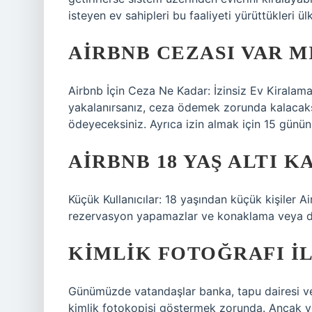
isteyen ev sahipleri bu faaliyeti yürüttükleri ül
AIRBNB CEZASI VAR M
Airbnb İçin Ceza Ne Kadar: İzinsiz Ev Kiralamak
yakalanırsanız, ceza ödemek zorunda kalacaksı
ödeyeceksiniz. Ayrıca izin almak için 15 günün
AIRBNB 18 YAŞ ALTI K
Küçük Kullanıcılar: 18 yaşından küçük kişiler
rezervasyon yapamazlar ve konaklama veya dene
KIMLIK FOTOĞRAFI IL
Günümüzde vatandaşlar banka, tapu dairesi ve
kimlik fotokopisi göstermek zorunda. Ancak yeni