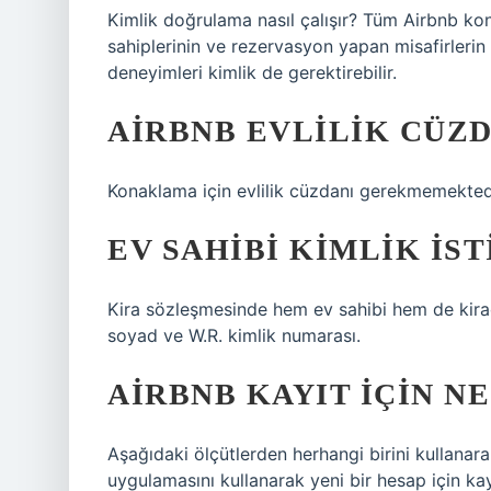
Kimlik doğrulama nasıl çalışır? Tüm Airbnb kona
sahiplerinin ve rezervasyon yapan misafirlerin
deneyimleri kimlik de gerektirebilir.
AIRBNB EVLILIK CÜZD
Konaklama için evlilik cüzdanı gerekmemekted
EV SAHIBI KIMLIK IS
Kira sözleşmesinde hem ev sahibi hem de kiracı
soyad ve W.R. kimlik numarası.
AIRBNB KAYIT IÇIN NE
Aşağıdaki ölçütlerden herhangi birini kullanar
uygulamasını kullanarak yeni bir hesap için ka