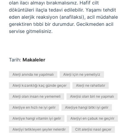
olan ilacı almayı bırakmalısınız. Hafif cilt
döküntüleri ilaçla tedavi edilebilir. Yaşamı tehdit
eden alerjik reaksiyon (anafilaksi), acil müdahale
gerektiren tıbbi bir durumdur. Gecikmeden acil
servise gitmelisiniz.
Tarih:
Makaleler
Alerji anında ne yapılmalı
Alerji için ne yemeliyiz
Alerji kızarıklığı kaç günde geçer
Alerji ne rahatlatır
Alerji olan insan ne yememeli
Alerjisi olan biri ne yapmalı
Alerjiye en hızlı ne iyi gelir
Alerjiye hangi bitki iyi gelir
Alerjiye hangi vitamin iyi gelir
Alerjiyi en çabuk ne geçirir
Alerjiyi tetikleyen şeyler nelerdir
Cilt alerjisi nasıl geçer