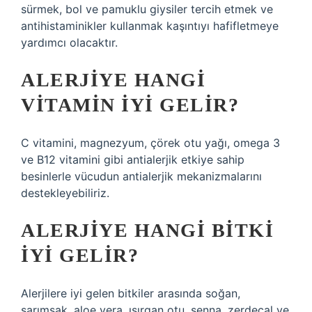
sürmek, bol ve pamuklu giysiler tercih etmek ve
antihistaminikler kullanmak kaşıntıyı hafifletmeye
yardımcı olacaktır.
ALERJIYE HANGI
VITAMIN IYI GELIR?
C vitamini, magnezyum, çörek otu yağı, omega 3
ve B12 vitamini gibi antialerjik etkiye sahip
besinlerle vücudun antialerjik mekanizmalarını
destekleyebiliriz.
ALERJIYE HANGI BITKI
IYI GELIR?
Alerjilere iyi gelen bitkiler arasında soğan,
sarımsak, aloe vera, ısırgan otu, senna, zerdeçal ve