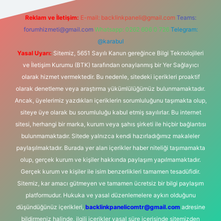
Reklam ve İletişim:
E-mail:
backlinkpaneli@gmail.com
Teams:
forumhizmeti@gmail.com
Whatsapp: 0262 606 0 726
Telegram:
@karabul
Yasal Uyarı:
Sitemiz, 5651 Sayılı Kanun gereğince Bilgi Teknolojileri
ve İletişim Kurumu (BTK) tarafından onaylanmış bir Yer Sağlayıcı
olarak hizmet vermektedir. Bu nedenle, sitedeki içerikleri proaktif
olarak denetleme veya araştırma yükümlülüğümüz bulunmamaktadır.
Ancak, üyelerimiz yazdıkları içeriklerin sorumluluğunu taşımakta olup,
siteye üye olarak bu sorumluluğu kabul etmiş sayılırlar. Bu internet
sitesi, herhangi bir marka, kurum veya şahıs şirketi ile hiçbir bağlantısı
bulunmamaktadır. Sitede yalnızca kendi hazırladığımız makaleler
paylaşılmaktadır. Burada yer alan içerikler haber niteliği taşımamakta
olup, gerçek kurum ve kişiler hakkında paylaşım yapılmamaktadır.
Gerçek kurum ve kişiler ile isim benzerlikleri tamamen tesadüfidir.
Sitemiz, kar amacı gütmeyen ve tamamen ücretsiz bir bilgi paylaşım
platformudur. Hukuka ve yasal düzenlemelere aykırı olduğunu
düşündüğünüz içerikleri,
backlinkpanelicomtr@gmail.com
adresine
bildirmeniz halinde, ilgili içerikler yasal süre içerisinde sitemizden