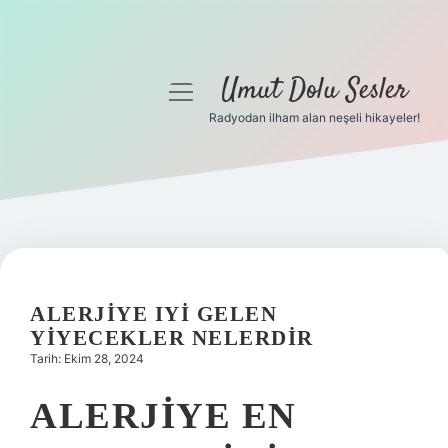
Umut Dolu Sesler
menüyü
aç
Radyodan ilham alan neşeli hikayeler!
Anasayfa
Gizlilik Politikası
Yasal Uyarı
Hakkımızda
ALERJIYE IYI GELEN
YIYECEKLER NELERDIR
Tarih: Ekim 28, 2024
ALERJIYE EN