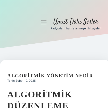
Umut Dolu Sesler
menüyü
aç
Radyodan ilham alan neşeli hikayeler!
Anasayfa
Gizlilik Politikası
Yasal Uyarı
Hakkımızda
ALGORITMIK YÖNETIM NEDIR
Tarih: Şubat 19, 2025
ALGORITMIK
DÜZENLEME