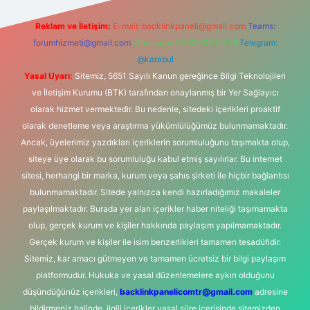
Reklam ve İletişim:
E-mail:
backlinkpaneli@gmail.com
Teams:
forumhizmeti@gmail.com
Whatsapp: 0262 606 0 726
Telegram:
@karabul
Yasal Uyarı:
Sitemiz, 5651 Sayılı Kanun gereğince Bilgi Teknolojileri
ve İletişim Kurumu (BTK) tarafından onaylanmış bir Yer Sağlayıcı
olarak hizmet vermektedir. Bu nedenle, sitedeki içerikleri proaktif
olarak denetleme veya araştırma yükümlülüğümüz bulunmamaktadır.
Ancak, üyelerimiz yazdıkları içeriklerin sorumluluğunu taşımakta olup,
siteye üye olarak bu sorumluluğu kabul etmiş sayılırlar. Bu internet
sitesi, herhangi bir marka, kurum veya şahıs şirketi ile hiçbir bağlantısı
bulunmamaktadır. Sitede yalnızca kendi hazırladığımız makaleler
paylaşılmaktadır. Burada yer alan içerikler haber niteliği taşımamakta
olup, gerçek kurum ve kişiler hakkında paylaşım yapılmamaktadır.
Gerçek kurum ve kişiler ile isim benzerlikleri tamamen tesadüfidir.
Sitemiz, kar amacı gütmeyen ve tamamen ücretsiz bir bilgi paylaşım
platformudur. Hukuka ve yasal düzenlemelere aykırı olduğunu
düşündüğünüz içerikleri,
backlinkpanelicomtr@gmail.com
adresine
bildirmeniz halinde, ilgili içerikler yasal süre içerisinde sitemizden