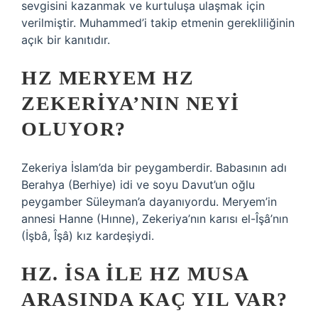
sevgisini kazanmak ve kurtuluşa ulaşmak için
verilmiştir. Muhammed’i takip etmenin gerekliliğinin
açık bir kanıtıdır.
HZ MERYEM HZ
ZEKERIYA’NIN NEYI
OLUYOR?
Zekeriya İslam’da bir peygamberdir. Babasının adı
Berahya (Berhiye) idi ve soyu Davut’un oğlu
peygamber Süleyman’a dayanıyordu. Meryem’in
annesi Hanne (Hınne), Zekeriya’nın karısı el-Îşâ’nın
(İşbâ, Îşâ) kız kardeşiydi.
HZ. İSA ILE HZ MUSA
ARASINDA KAÇ YIL VAR?