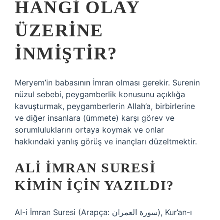
HANGI OLAY
ÜZERINE
INMIŞTIR?
Meryem’in babasının İmran olması gerekir. Surenin
nüzul sebebi, peygamberlik konusunu açıklığa
kavuşturmak, peygamberlerin Allah’a, birbirlerine
ve diğer insanlara (ümmete) karşı görev ve
sorumluluklarını ortaya koymak ve onlar
hakkındaki yanlış görüş ve inançları düzeltmektir.
ALI İMRAN SURESI
KIMIN IÇIN YAZILDI?
Al-i İmran Suresi (Arapça: سورة العمران), Kur’an-ı