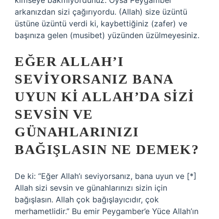
kimseye bakmıyordunuz. Oysa Peygamber
arkanızdan sizi çağırıyordu. (Allah) size üzüntü
üstüne üzüntü verdi ki, kaybettiğiniz (zafer) ve
başınıza gelen (musibet) yüzünden üzülmeyesiniz.
EĞER ALLAH’I
SEVIYORSANIZ BANA
UYUN KI ALLAH’DA SIZI
SEVSIN VE
GÜNAHLARINIZI
BAĞIŞLASIN NE DEMEK?
De ki: “Eğer Allah’ı seviyorsanız, bana uyun ve [*]
Allah sizi sevsin ve günahlarınızı sizin için
bağışlasın. Allah çok bağışlayıcıdır, çok
merhametlidir.” Bu emir Peygamber’e Yüce Allah’ın