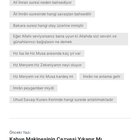
Ali İmran suresi neden bahsediyor
Âli İmrân suresinde hangi savaştan bahsedilir
Bakara suresi hangi olay üzerine inmiştir
Eğer Allahı seviyorsanız bana uyun ki Allahda sizi sevsin ve
günahlarınızı bağışlasın ne demek
Hz İsa ile Hz Musa arasında kaç yıl var
Hz Meryem Hz Zekeriyanın neyi oluyor
Hz Meryem ve Hz Musa kardeş mi
İmrân ne anlama gelir
İmrân peygamber miydi
Uhud Savaşı Kuranı Kerimde hangi surede anlatılmaktadır
Önceki Yazı
Kahve Makinesinin Cezvesi Yıkanır Mı