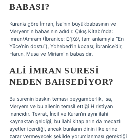
BABASI?
Kuran’a göre İmran, İsa’nın büyükbabasının ve
Meryem’in babasının adıdır. Çıkış Kitabı’nda:
İmran/Amram (İbranice: עַמְרָם‎, tam anlamıyla “En
Yüce’nin dostu”), Yohebed’in kocası; İbranice’dir,
Harun, Musa ve Miriam’ın babasıdır.
ALI İMRAN SURESI
NEDEN BAHSEDIYOR?
Bu surenin baskın teması peygamberlik, İsa,
Meryem ve bu ailenin temsil ettiği Hıristiyan
inancıdır. Tevrat, İncil ve Kuran’ın aynı ilahi
kaynaktan geldiği, bu ilahi kitapların da mecazlı
ayetler içerdiği, ancak bunların dinin ilkelerine
zarar vermeyecek şekilde yorumlanması gerektiği