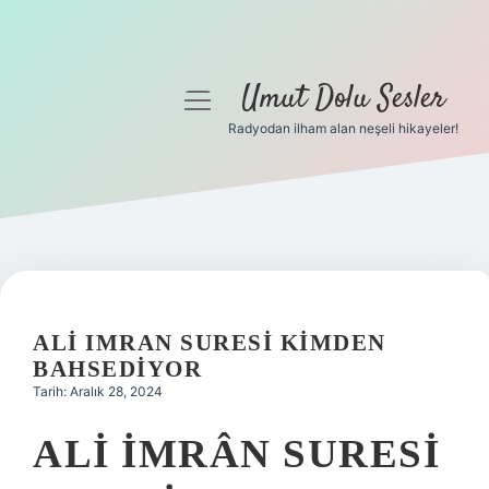
Umut Dolu Sesler
menüyü
aç
Radyodan ilham alan neşeli hikayeler!
Anasayfa
Gizlilik Politikası
Yasal Uyarı
Hakkımızda
ALI IMRAN SURESI KIMDEN
BAHSEDIYOR
Tarih: Aralık 28, 2024
ALI İMRÂN SURESI