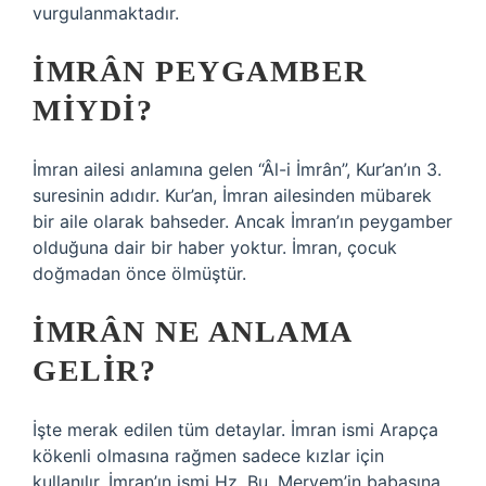
vurgulanmaktadır.
İMRÂN PEYGAMBER
MIYDI?
İmran ailesi anlamına gelen “Âl-i İmrân”, Kur’an’ın 3.
suresinin adıdır. Kur’an, İmran ailesinden mübarek
bir aile olarak bahseder. Ancak İmran’ın peygamber
olduğuna dair bir haber yoktur. İmran, çocuk
doğmadan önce ölmüştür.
İMRÂN NE ANLAMA
GELIR?
İşte merak edilen tüm detaylar. İmran ismi Arapça
kökenli olmasına rağmen sadece kızlar için
kullanılır. İmran’ın ismi Hz. Bu, Meryem’in babasına