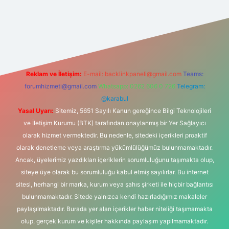
 giriş
Reklam ve İletişim:
E-mail:
backlinkpaneli@gmail.com
Teams:
forumhizmeti@gmail.com
Whatsapp: 0262 606 0 726
Telegram:
@karabul
Yasal Uyarı:
Sitemiz, 5651 Sayılı Kanun gereğince Bilgi Teknolojileri
ve İletişim Kurumu (BTK) tarafından onaylanmış bir Yer Sağlayıcı
olarak hizmet vermektedir. Bu nedenle, sitedeki içerikleri proaktif
olarak denetleme veya araştırma yükümlülüğümüz bulunmamaktadır.
Ancak, üyelerimiz yazdıkları içeriklerin sorumluluğunu taşımakta olup,
siteye üye olarak bu sorumluluğu kabul etmiş sayılırlar. Bu internet
sitesi, herhangi bir marka, kurum veya şahıs şirketi ile hiçbir bağlantısı
bulunmamaktadır. Sitede yalnızca kendi hazırladığımız makaleler
paylaşılmaktadır. Burada yer alan içerikler haber niteliği taşımamakta
olup, gerçek kurum ve kişiler hakkında paylaşım yapılmamaktadır.