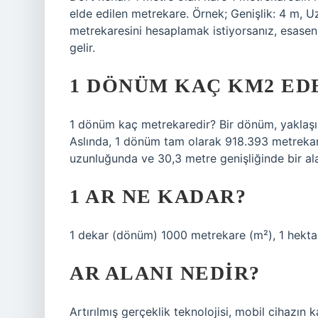
elde edilen metrekare. Örnek; Genişlik: 4 m, 
metrekaresini hesaplamak istiyorsanız, esasen
gelir.
1 DÖNÜM KAÇ KM2 ED
1 dönüm kaç metrekaredir? Bir dönüm, yaklaşık 
Aslında, 1 dönüm tam olarak 918.393 metrekared
uzunluğunda ve 30,3 metre genişliğinde bir alan
1 AR NE KADAR?
1 dekar (dönüm) 1000 metrekare (m²), 1 hektar 
AR ALANI NEDIR?
Artırılmış gerçeklik teknolojisi, mobil cihazın