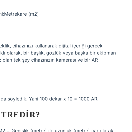
mi:Metrekare (m2)
klik, cihazınızı kullanarak dijital içeriği gerçek
rklı olarak, bir başlık, gözlük veya başka bir ekipman
ız olan tek şey cihazınızın kamerası ve bir AR
a söyledik. Yani 100 dekar x 10 = 1000 AR.
ETREDIR?
M2 = Genişlik (metre) ile uzunluk (metre) çarpılarak