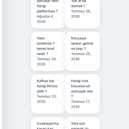
Amcalar filmi
Yok et ne
hangi
demek ?
platformda ?
Temmuz 29,
Ağustos 4,
2026
2026
Yalın
Kimyasal
üretimde 7
tanker gemisi
temel israf
ne taşır ?
nedir ?
Temmuz 25,
Temmuz 26,
2026
2026
Kafkas bar
Hangi cins
hangi ilimize
koyunun eti
aittir ?
yumuşak olur
Temmuz 23,
?
2026
Temmuz 17,
2026
Uzaklaştırma
Vize için
kararı kaç
parmak izi