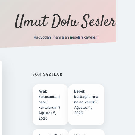
Umut Dolu Sesler
Radyodan ilham alan neşeli hikayeler!
ilbet giriş
SIDEBAR
SON YAZILAR
Ayak
Bebek
kokusundan
kurbağalarına
nasıl
ne ad verilir ?
kurtulurum ?
Ağustos 4,
Ağustos 5,
2026
2026