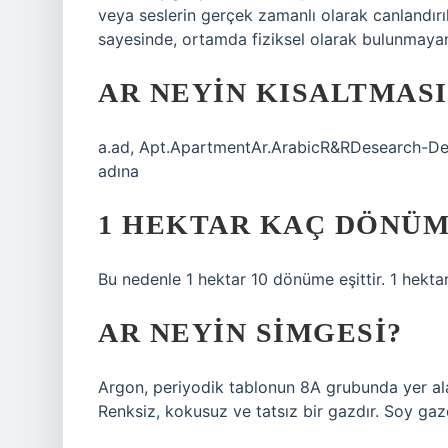
veya seslerin gerçek zamanlı olarak canlandırılm
sayesinde, ortamda fiziksel olarak bulunmayan 
AR NEYIN KISALTMASI
a.ad, Apt.ApartmentAr.ArabicR&RDesearch-Deve
adına
1 HEKTAR KAÇ DÖNÜM
Bu nedenle 1 hektar 10 dönüme eşittir. 1 hektar
AR NEYIN SIMGESI?
Argon, periyodik tablonun 8A grubunda yer al
Renksiz, kokusuz ve tatsız bir gazdır. Soy gazd