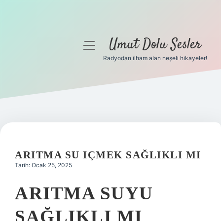
Umut Dolu Sesler
menüyü
aç
Radyodan ilham alan neşeli hikayeler!
Anasayfa
Gizlilik Politikası
Yasal Uyarı
Hakkımızda
ARITMA SU IÇMEK SAĞLIKLI MI
Tarih: Ocak 25, 2025
ARITMA SUYU
SAĞLIKLI MI