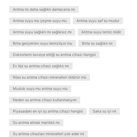
Arıtma mı daha sağlıklı damacana mı
Arıtma suyu mu çeşme suyu mu
Arıtma suyu saf su mudur
Arıtma suyu sağlıklı mı sağlıksız mı
Arıtma suyu temiz midir
Brita gerçekten suyu temizliyor mu
Brita su sağlıklı mı
Doktorların tavsiye ettiği su arıtma cihazı hangisi
Ev tipi su arıtma cihazı sağlıklı mı
İhlas su arıtma cihazı mineralleri öldürür mü
Musluk suyu mu arıtma suyu mu
Neden su arıtma cihazı kullanmalıyım
Piyasadaki en iyi su arıtma cihazı hangisi
Saka su iyi mi
Su arıtma almak mantıklı mı
Su arıtma cihazları mineralleri yok eder mi