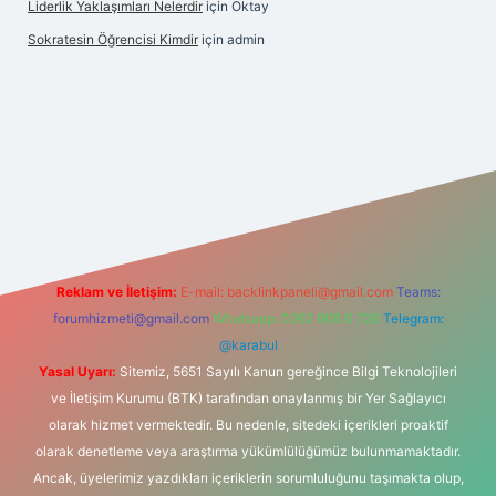
Liderlik Yaklaşımları Nelerdir
için
Oktay
Sokratesin Öğrencisi Kimdir
için
admin
t giriş
Reklam ve İletişim:
E-mail:
backlinkpaneli@gmail.com
Teams:
forumhizmeti@gmail.com
Whatsapp: 0262 606 0 726
Telegram:
@karabul
Yasal Uyarı:
Sitemiz, 5651 Sayılı Kanun gereğince Bilgi Teknolojileri
ve İletişim Kurumu (BTK) tarafından onaylanmış bir Yer Sağlayıcı
olarak hizmet vermektedir. Bu nedenle, sitedeki içerikleri proaktif
olarak denetleme veya araştırma yükümlülüğümüz bulunmamaktadır.
Ancak, üyelerimiz yazdıkları içeriklerin sorumluluğunu taşımakta olup,