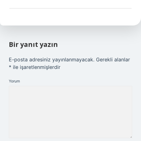
Bir yanıt yazın
E-posta adresiniz yayınlanmayacak.
Gerekli alanlar
*
ile işaretlenmişlerdir
Yorum