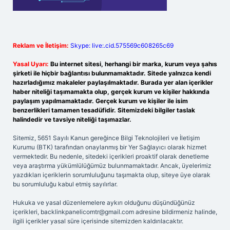
Reklam ve İletişim:
Skype: live:.cid.575569c608265c69
Yasal Uyarı:
Bu internet sitesi, herhangi bir marka, kurum veya şahıs
şirketi ile hiçbir bağlantısı bulunmamaktadır. Sitede yalnızca kendi
hazırladığımız makaleler paylaşılmaktadır. Burada yer alan içerikler
haber niteliği taşımamakta olup, gerçek kurum ve kişiler hakkında
paylaşım yapılmamaktadır. Gerçek kurum ve kişiler ile isim
benzerlikleri tamamen tesadüfidir. Sitemizdeki bilgiler taslak
halindedir ve tavsiye niteliği taşımazlar.
Sitemiz, 5651 Sayılı Kanun gereğince Bilgi Teknolojileri ve İletişim
Kurumu (BTK) tarafından onaylanmış bir Yer Sağlayıcı olarak hizmet
vermektedir. Bu nedenle, sitedeki içerikleri proaktif olarak denetleme
veya araştırma yükümlülüğümüz bulunmamaktadır. Ancak, üyelerimiz
yazdıkları içeriklerin sorumluluğunu taşımakta olup, siteye üye olarak
bu sorumluluğu kabul etmiş sayılırlar.
Hukuka ve yasal düzenlemelere aykırı olduğunu düşündüğünüz
içerikleri,
backlinkpanelicomtr@gmail.com
adresine bildirmeniz halinde,
ilgili içerikler yasal süre içerisinde sitemizden kaldırılacaktır.