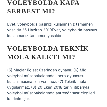
VOLEYBOLDA KAFA
SERBEST MI?
Evet, voleybolda başınızı kullanmanız tamamen
yasaldır.25 Haziran 2019Evet, voleybolda başınızı
kullanmanız tamamen yasaldır.
VOLEYBOLDA TEKNIK
MOLA KALKTI MI?
(5) Maçlar üç set üzerinden oynanır. (6) Midi
voleybol müsabakalarında libero oyuncusu
kullanılmasına izin verilmez. (7) Teknik mola
uygulanmaz. (8) 20 Ekim 2018 tarihi itibarıyla
voleybol müsabakalarında antrenör sınır çizgileri
kaldırılmıştır.