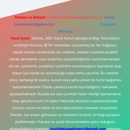
Reklam ve İletişim:
E-mail:
backlinkpaneli@gmail.com
Teams:
forumhizmeti@gmail.com
Whatsapp: 0262 606 0 726
Telegram:
@karabul
Yasal Uyarı:
Sitemiz, 5651 Sayılı Kanun gereğince Bilgi Teknolojileri
ve İletişim Kurumu (BTK) tarafından onaylanmış bir Yer Sağlayıcı
olarak hizmet vermektedir. Bu nedenle, sitedeki içerikleri proaktif
olarak denetleme veya araştırma yükümlülüğümüz bulunmamaktadır.
Ancak, üyelerimiz yazdıkları içeriklerin sorumluluğunu taşımakta olup,
siteye üye olarak bu sorumluluğu kabul etmiş sayılırlar. Bu internet
sitesi, herhangi bir marka, kurum veya şahıs şirketi ile hiçbir bağlantısı
bulunmamaktadır. Sitede yalnızca kendi hazırladığımız makaleler
paylaşılmaktadır. Burada yer alan içerikler haber niteliği taşımamakta
olup, gerçek kurum ve kişiler hakkında paylaşım yapılmamaktadır.
Gerçek kurum ve kişiler ile isim benzerlikleri tamamen tesadüfidir.
Sitemiz, kar amacı gütmeyen ve tamamen ücretsiz bir bilgi paylaşım
platformudur. Hukuka ve yasal düzenlemelere aykırı olduğunu
düşündüğünüz içerikleri,
backlinkpanelicomtr@gmail.com
adresine