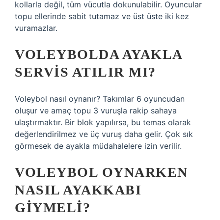
kollarla değil, tüm vücutla dokunulabilir. Oyuncular
topu ellerinde sabit tutamaz ve üst üste iki kez
vuramazlar.
VOLEYBOLDA AYAKLA
SERVIS ATILIR MI?
Voleybol nasıl oynanır? Takımlar 6 oyuncudan
oluşur ve amaç topu 3 vuruşla rakip sahaya
ulaştırmaktır. Bir blok yapılırsa, bu temas olarak
değerlendirilmez ve üç vuruş daha gelir. Çok sık
görmesek de ayakla müdahalelere izin verilir.
VOLEYBOL OYNARKEN
NASIL AYAKKABI
GIYMELI?