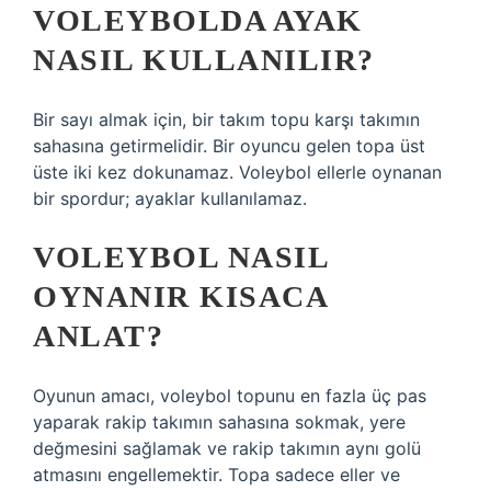
VOLEYBOLDA AYAK
NASIL KULLANILIR?
Bir sayı almak için, bir takım topu karşı takımın
sahasına getirmelidir. Bir oyuncu gelen topa üst
üste iki kez dokunamaz. Voleybol ellerle oynanan
bir spordur; ayaklar kullanılamaz.
VOLEYBOL NASIL
OYNANIR KISACA
ANLAT?
Oyunun amacı, voleybol topunu en fazla üç pas
yaparak rakip takımın sahasına sokmak, yere
değmesini sağlamak ve rakip takımın aynı golü
atmasını engellemektir. Topa sadece eller ve