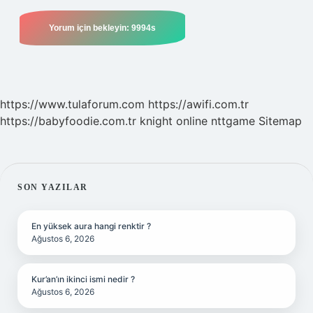
https://www.tulaforum.com
https://awifi.com.tr
https://babyfoodie.com.tr
knight online
nttgame
Sitemap
SIDEBAR
SON YAZILAR
En yüksek aura hangi renktir ?
Ağustos 6, 2026
Kur’an’ın ikinci ismi nedir ?
Ağustos 6, 2026