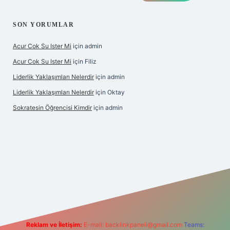
SON YORUMLAR
Acur Cok Su Ister Mi
için
admin
Acur Cok Su Ister Mi
için
Filiz
Liderlik Yaklaşımları Nelerdir
için
admin
Liderlik Yaklaşımları Nelerdir
için
Oktay
Sokratesin Öğrencisi Kimdir
için
admin
riş
Reklam ve İletişim:
E-mail:
backlinkpaneli@gmail.com
Teams: