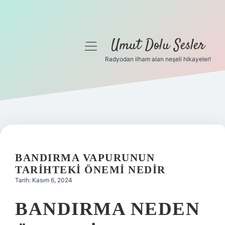
Umut Dolu Sesler
menüyü
aç
Radyodan ilham alan neşeli hikayeler!
Anasayfa
Gizlilik Politikası
Yasal Uyarı
Hakkımızda
BANDIRMA VAPURUNUN
TARIHTEKI ÖNEMI NEDIR
Tarih: Kasım 6, 2024
BANDIRMA NEDEN