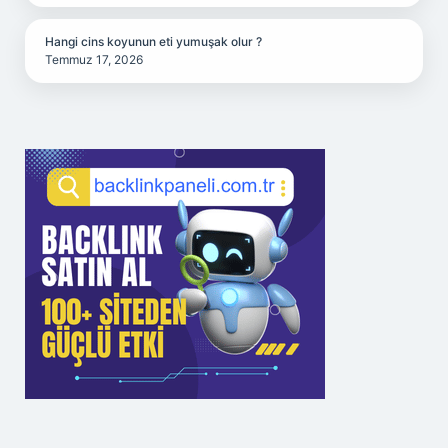
Hangi cins koyunun eti yumuşak olur ?
Temmuz 17, 2026